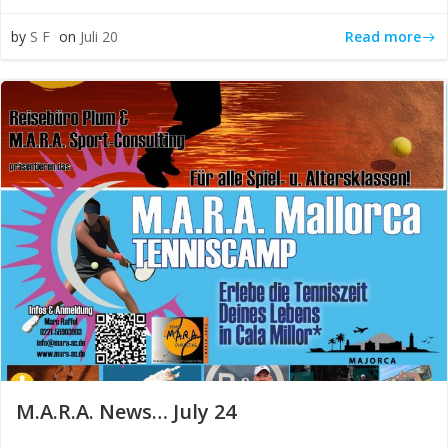
Read more
by
S F
on
Juli 20
M.A.R.A. News… July 24