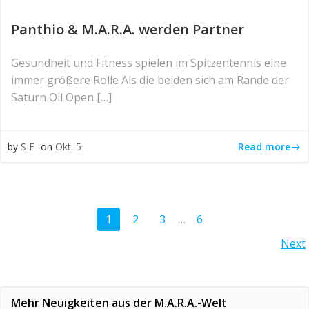
Panthio & M.A.R.A. werden Partner
Gesundheit und Fitness spielen im Spitzentennis eine
immer größere Rolle Als die beiden sich am Rande der
Saturn Oil Open […]
Read more
by
S F
on
Okt. 5
Posts
Page
Page
Page
Page
1
2
3
…
6
Posts
Next
navigation
navigation
Mehr Neuigkeiten aus der M.A.R.A.-Welt