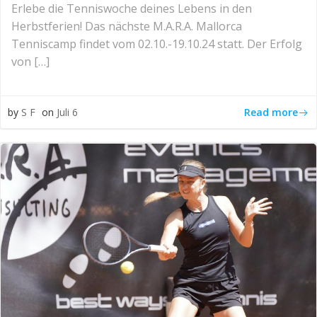
Erlebe die Tenniswoche deines Lebens in den
Herbstferien! Das nächste M.A.R.A. Mallorca
Tenniscamp findet vom 02.10.-19.10.24 statt. Der Erfolg
von […]
Read more
by
S F
on
Juli 6