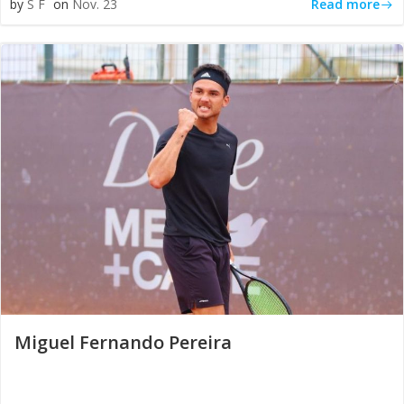
Read more
by
S F
on
Nov. 23
Miguel Fernando Pereira