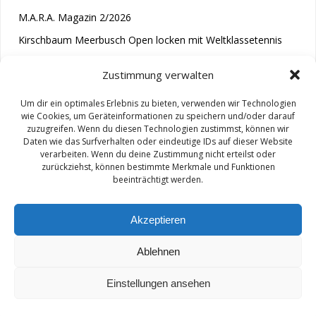
M.A.R.A. Magazin 2/2026
Kirschbaum Meerbusch Open locken mit Weltklassetennis
Tennis wird längst im Kopf entschieden“
Zustimmung verwalten
Um dir ein optimales Erlebnis zu bieten, verwenden wir Technologien
wie Cookies, um Geräteinformationen zu speichern und/oder darauf
zuzugreifen. Wenn du diesen Technologien zustimmst, können wir
Daten wie das Surfverhalten oder eindeutige IDs auf dieser Website
verarbeiten. Wenn du deine Zustimmung nicht erteilst oder
zurückziehst, können bestimmte Merkmale und Funktionen
© 2026 M.A.R.A.. Created for free using WordPress and
beeinträchtigt werden.
Colibri
Akzeptieren
Ablehnen
Impressum/ Disclaimer
Einstellungen ansehen
Datenschutz