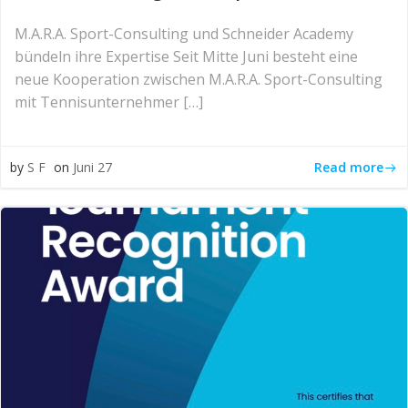
M.A.R.A. Sport-Consulting und Schneider Academy
bündeln ihre Expertise Seit Mitte Juni besteht eine
neue Kooperation zwischen M.A.R.A. Sport-Consulting
mit Tennisunternehmer […]
Read more
by
S F
on
Juni 27