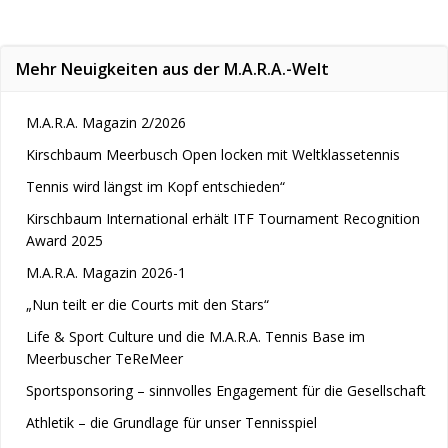
navigation
navigation
Mehr Neuigkeiten aus der M.A.R.A.-Welt
M.A.R.A. Magazin 2/2026
Kirschbaum Meerbusch Open locken mit Weltklassetennis
Tennis wird längst im Kopf entschieden“
Kirschbaum International erhält ITF Tournament Recognition
Award 2025
M.A.R.A. Magazin 2026-1
„Nun teilt er die Courts mit den Stars“
Life & Sport Culture und die M.A.R.A. Tennis Base im
Meerbuscher TeReMeer
Sportsponsoring – sinnvolles Engagement für die Gesellschaft
Athletik – die Grundlage für unser Tennisspiel