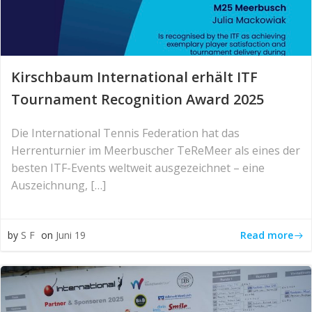
Kirschbaum International erhält ITF
Tournament Recognition Award 2025
Die International Tennis Federation hat das
Herrenturnier im Meerbuscher TeReMeer als eines der
besten ITF-Events weltweit ausgezeichnet – eine
Auszeichnung, […]
Read more
by
S F
on
Juni 19