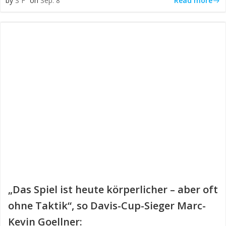
Read more
by
S F
on
Sep. 8
„Das Spiel ist heute körperlicher – aber oft
ohne Taktik“, so Davis-Cup-Sieger Marc-
Kevin Goellner: