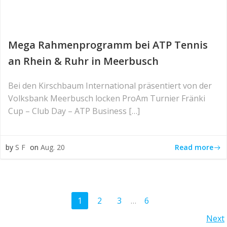
Mega Rahmenprogramm bei ATP Tennis
an Rhein & Ruhr in Meerbusch
Bei den Kirschbaum International präsentiert von der
Volksbank Meerbusch locken ProAm Turnier Fränki
Cup – Club Day – ATP Business […]
Read more
by
S F
on
Aug. 20
Posts
Page
Page
Page
Page
1
2
3
…
6
Posts
Next