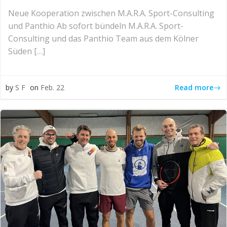
Neue Kooperation zwischen M.A.R.A. Sport-Consulting
und Panthio Ab sofort bündeln M.A.R.A. Sport-
Consulting und das Panthio Team aus dem Kölner
Süden […]
Read more
by
S F
on
Feb. 22