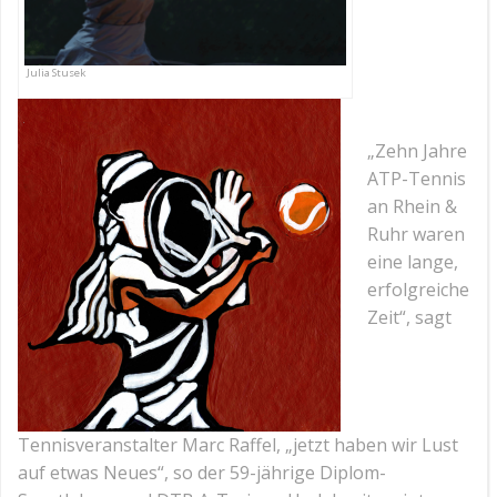
Julia Stusek
„Zehn Jahre
ATP-Tennis
an Rhein &
Ruhr waren
eine lange,
erfolgreiche
Zeit“, sagt
Tennisveranstalter Marc Raffel, „jetzt haben wir Lust
auf etwas Neues“, so der 59-jährige Diplom-