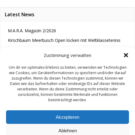
Latest News
M.A.R.A. Magazin 2/2026
Kirschbaum Meerbusch Open locken mit Weltklassetennis
Tennis wird längst im Kopf entschieden“
Zustimmung verwalten
Um dir ein optimales Erlebnis zu bieten, verwenden wir Technologien
wie Cookies, um Geräteinformationen zu speichern und/oder darauf
zuzugreifen. Wenn du diesen Technologien zustimmst, können wir
Daten wie das Surfverhalten oder eindeutige IDs auf dieser Website
verarbeiten. Wenn du deine Zustimmung nicht erteilst oder
zurückziehst, können bestimmte Merkmale und Funktionen
© 2026 M.A.R.A.. Created for free using WordPress and
beeinträchtigt werden.
Colibri
Akzeptieren
Ablehnen
Impressum/ Disclaimer