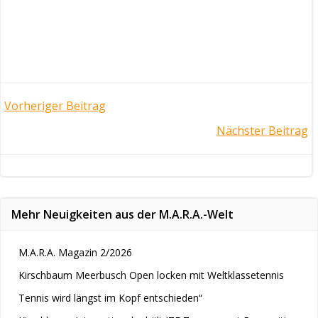
Post
Vorheriger Beitrag
Post
Nächster Beitrag
navigation
navigation
Mehr Neuigkeiten aus der M.A.R.A.-Welt
M.A.R.A. Magazin 2/2026
Kirschbaum Meerbusch Open locken mit Weltklassetennis
Tennis wird längst im Kopf entschieden“