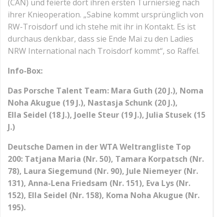
(CAN) und feierte dort ihren ersten Turniersieg nach
ihrer Knieoperation. „Sabine kommt ursprünglich von
RW-Troisdorf und ich stehe mit ihr in Kontakt. Es ist
durchaus denkbar, dass sie Ende Mai zu den Ladies
NRW International nach Troisdorf kommt“, so Raffel.
Info-Box:
Das Porsche Talent Team: Mara Guth (20 J.), Noma
Noha Akugue (19 J.), Nastasja Schunk (20 J.),
Ella Seidel (18 J.), Joelle Steur (19 J.), Julia Stusek (15
J.)
Deutsche Damen in der WTA Weltrangliste Top
200: Tatjana Maria (Nr. 50), Tamara Korpatsch (Nr.
78), Laura Siegemund (Nr. 90), Jule Niemeyer (Nr.
131), Anna-Lena Friedsam (Nr. 151), Eva Lys (Nr.
152), Ella Seidel (Nr. 158), Koma Noha Akugue (Nr.
195).