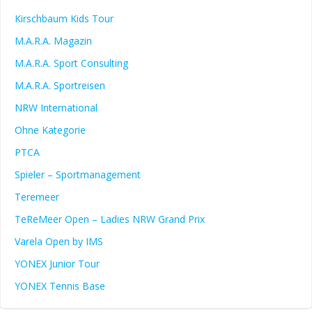
Kirschbaum Kids Tour
M.A.R.A. Magazin
M.A.R.A. Sport Consulting
M.A.R.A. Sportreisen
NRW International
Ohne Kategorie
PTCA
Spieler – Sportmanagement
Teremeer
TeReMeer Open – Ladies NRW Grand Prix
Varela Open by IMS
YONEX Junior Tour
YONEX Tennis Base