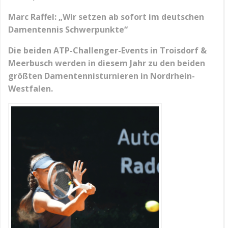
Marc Raffel: „Wir setzen ab sofort im deutschen
Damentennis Schwerpunkte“
Die beiden ATP-Challenger-Events in Troisdorf &
Meerbusch werden in diesem Jahr zu den beiden
größten Damentennisturnieren in Nordrhein-
Westfalen.