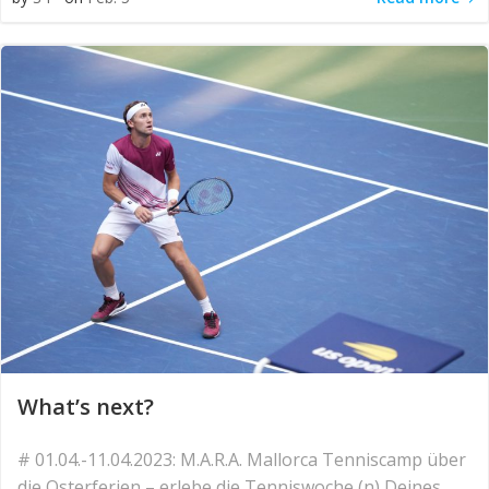
What’s next?
# 01.04.-11.04.2023: M.A.R.A. Mallorca Tenniscamp über
die Osterferien – erlebe die Tenniswoche (n) Deines