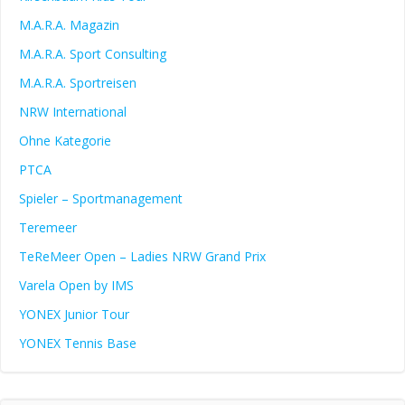
M.A.R.A. Magazin
M.A.R.A. Sport Consulting
M.A.R.A. Sportreisen
NRW International
Ohne Kategorie
PTCA
Spieler – Sportmanagement
Teremeer
TeReMeer Open – Ladies NRW Grand Prix
Varela Open by IMS
YONEX Junior Tour
YONEX Tennis Base