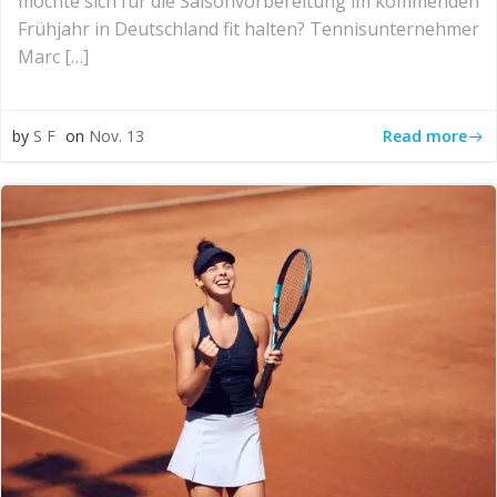
möchte sich für die Saisonvorbereitung im kommenden
Frühjahr in Deutschland fit halten? Tennisunternehmer
Marc […]
Read more
by
S F
on
Nov. 13