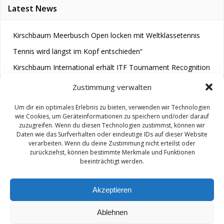
Latest News
Kirschbaum Meerbusch Open locken mit Weltklassetennis
Tennis wird längst im Kopf entschieden“
Kirschbaum International erhält ITF Tournament Recognition
Award 2025
Zustimmung verwalten
Um dir ein optimales Erlebnis zu bieten, verwenden wir Technologien
wie Cookies, um Geräteinformationen zu speichern und/oder darauf
zuzugreifen. Wenn du diesen Technologien zustimmst, können wir
Daten wie das Surfverhalten oder eindeutige IDs auf dieser Website
verarbeiten. Wenn du deine Zustimmung nicht erteilst oder
zurückziehst, können bestimmte Merkmale und Funktionen
© 2026 M.A.R.A.. Created for free using WordPress and
beeinträchtigt werden.
Colibri
Akzeptieren
Ablehnen
Impressum/ Disclaimer