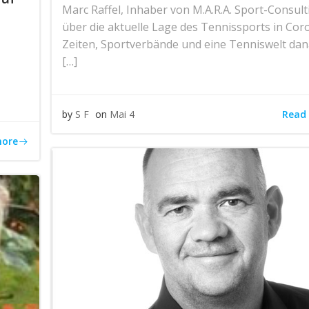
Marc Raffel, Inhaber von M.A.R.A. Sport-Consult
über die aktuelle Lage des Tennissports in Cor
Zeiten, Sportverbände und eine Tenniswelt dan
[…]
Read
by
S F
on
Mai 4
more