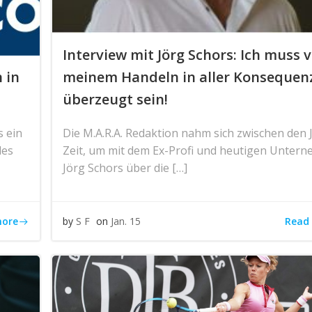
Interview mit Jörg Schors: Ich muss 
 in
meinem Handeln in aller Konsequen
überzeugt sein!
s ein
Die M.A.R.A. Redaktion nahm sich zwischen den 
des
Zeit, um mit dem Ex-Profi und heutigen Unter
Jörg Schors über die […]
more
Read
by
S F
on
Jan. 15