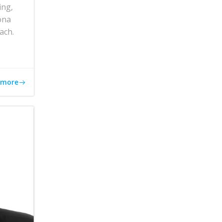
ing,
ona
ach.
 more