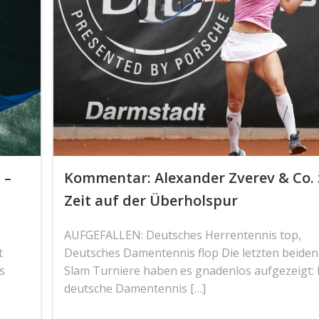
 –
Kommentar: Alexander Zverev & Co. 
Zeit auf der Überholspur
,
AUFGEFALLEN: Deutsches Herrentennis top,
t
Deutsches Damentennis flop Die letzten beide
s
Slam Turniere haben es gnadenlos aufgezeigt:
deutsche Damentennis […]