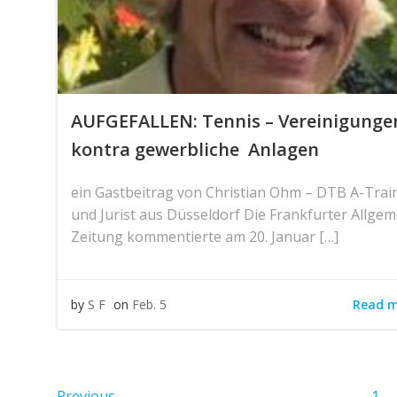
AUFGEFALLEN: Tennis – Vereinigunge
kontra gewerbliche Anlagen
ein Gastbeitrag von Christian Ohm – DTB A-Trai
und Jurist aus Düsseldorf Die Frankfurter Allge
Zeitung kommentierte am 20. Januar […]
Read 
by
S F
on
Feb. 5
Pag
Previous
1