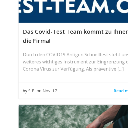
Das Covid-Test Team kommt zu Ihnen
die Firma!
Durch den COVID19 Antigen Schnelltest steht un
weiteres wichtiges Instrument zur Eingrenzung 
Corona Virus zur Verfügung. Als präventive […]
Read 
by
S F
on
Nov. 17