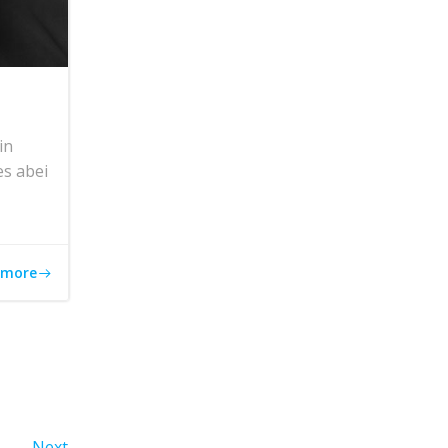
in
es abei
 more
Next