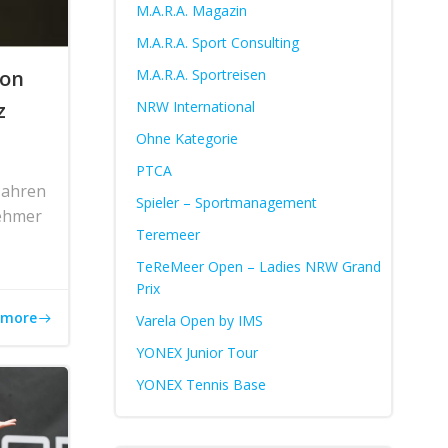
M.A.R.A. Magazin
M.A.R.A. Sport Consulting
von
M.A.R.A. Sportreisen
z
NRW International
Ohne Kategorie
PTCA
Jahren
Spieler – Sportmanagement
nehmer
Teremeer
TeReMeer Open – Ladies NRW Grand
Prix
 more
Varela Open by IMS
YONEX Junior Tour
YONEX Tennis Base