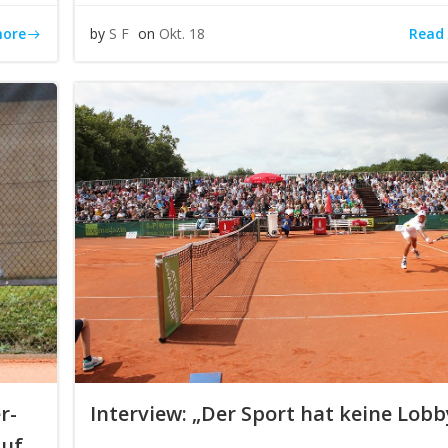
more
Read
by
S F
on
Okt. 18
r-
Interview: „Der Sport hat keine Lobb
auf