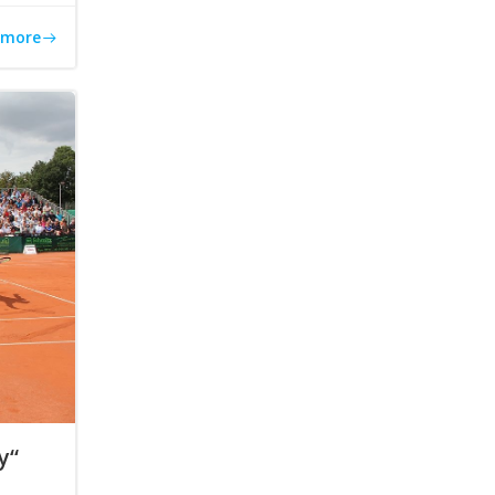
 more
y“