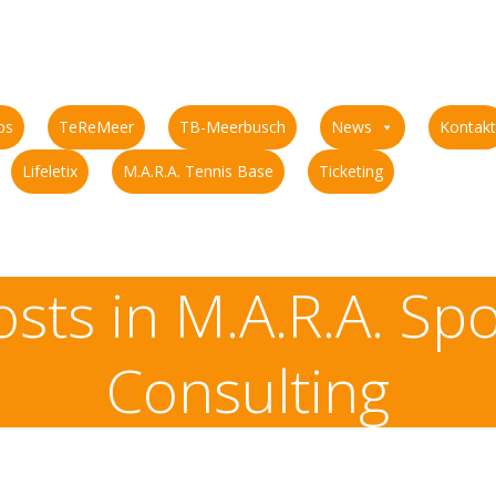
ps
TeReMeer
TB-Meerbusch
News
Kontakt
Lifeletix
M.A.R.A. Tennis Base
Ticketing
osts in M.A.R.A. Spo
Consulting