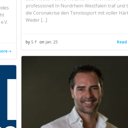
professionell In Nordrhein-Westfalen traf und tr
ndes
die Coronakrise den Tennissport mit voller Härt
ht
Weder […]
e.V.
Read
by
S F
on
Jan. 25
more