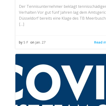
Der Tennisunternehmer beklagt tennisschädige
Verhalten Vor gut fünf Jahren lag dem Amtsgeric
Düsseldorf bereits eine Klage des TB Meerbusch 
[…]
Read 
by
S F
on
Jan. 27