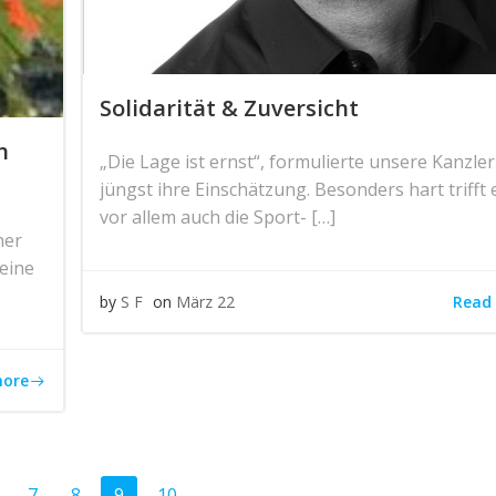
Solidarität & Zuversicht
n
„Die Lage ist ernst“, formulierte unsere Kanzler
jüngst ihre Einschätzung. Besonders hart trifft 
vor allem auch die Sport- […]
ner
meine
Read
by
S F
on
März 22
more
e
Page
Page
Page
Page
…
7
8
9
10