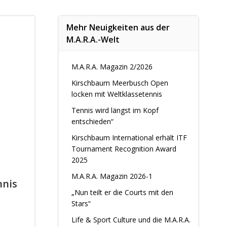
Mehr Neuigkeiten aus der
M.A.R.A.-Welt
M.A.R.A. Magazin 2/2026
Kirschbaum Meerbusch Open
locken mit Weltklassetennis
Tennis wird längst im Kopf
entschieden“
Kirschbaum International erhält ITF
Tournament Recognition Award
2025
M.A.R.A. Magazin 2026-1
nnis
„Nun teilt er die Courts mit den
Stars“
Life & Sport Culture und die M.A.R.A.