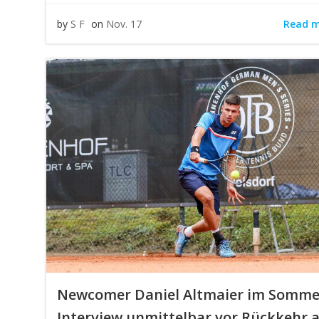
Read 
by
S F
on
Nov. 17
Newcomer Daniel Altmaier im Somme
Interview unmittelbar vor Rückkehr 