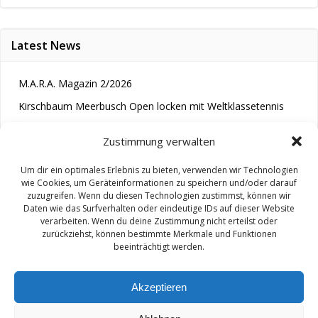
Latest News
M.A.R.A. Magazin 2/2026
Kirschbaum Meerbusch Open locken mit Weltklassetennis
Tennis wird längst im Kopf entschieden“
Zustimmung verwalten
Um dir ein optimales Erlebnis zu bieten, verwenden wir Technologien
wie Cookies, um Geräteinformationen zu speichern und/oder darauf
zuzugreifen. Wenn du diesen Technologien zustimmst, können wir
Daten wie das Surfverhalten oder eindeutige IDs auf dieser Website
verarbeiten. Wenn du deine Zustimmung nicht erteilst oder
zurückziehst, können bestimmte Merkmale und Funktionen
© 2026 M.A.R.A.. Created for free using WordPress and
beeinträchtigt werden.
Colibri
Akzeptieren