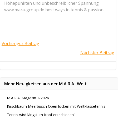
Höhepunkten und unbeschreiblicher Spannung.
www.mara-group.de best ways in tennis & passion
Post
Vorheriger Beitrag
Post
Nächster Beitrag
navigation
navigation
Mehr Neuigkeiten aus der M.A.R.A.-Welt
M.A.R.A. Magazin 2/2026
Kirschbaum Meerbusch Open locken mit Weltklassetennis
Tennis wird längst im Kopf entschieden“