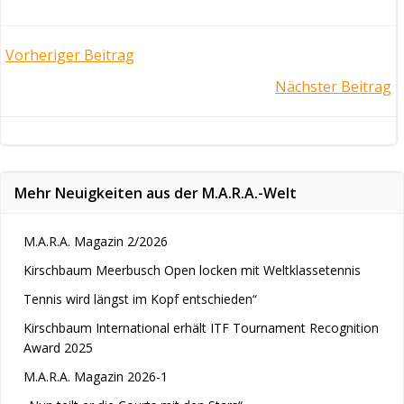
Post
Vorheriger Beitrag
Post
Nächster Beitrag
navigation
navigation
Mehr Neuigkeiten aus der M.A.R.A.-Welt
M.A.R.A. Magazin 2/2026
Kirschbaum Meerbusch Open locken mit Weltklassetennis
Tennis wird längst im Kopf entschieden“
Kirschbaum International erhält ITF Tournament Recognition
Award 2025
M.A.R.A. Magazin 2026-1