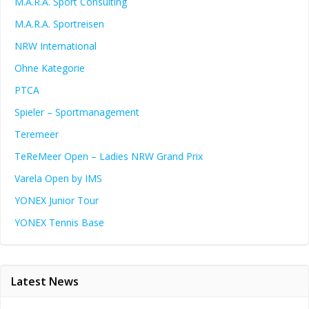
M.A.R.A. Sport Consulting
M.A.R.A. Sportreisen
NRW International
Ohne Kategorie
PTCA
Spieler – Sportmanagement
Teremeer
TeReMeer Open – Ladies NRW Grand Prix
Varela Open by IMS
YONEX Junior Tour
YONEX Tennis Base
Latest News