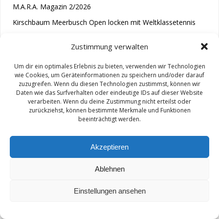
M.A.R.A. Magazin 2/2026
Kirschbaum Meerbusch Open locken mit Weltklassetennis
Tennis wird längst im Kopf entschieden“
Zustimmung verwalten
Um dir ein optimales Erlebnis zu bieten, verwenden wir Technologien
wie Cookies, um Geräteinformationen zu speichern und/oder darauf
zuzugreifen. Wenn du diesen Technologien zustimmst, können wir
Daten wie das Surfverhalten oder eindeutige IDs auf dieser Website
verarbeiten. Wenn du deine Zustimmung nicht erteilst oder
zurückziehst, können bestimmte Merkmale und Funktionen
© 2026 M.A.R.A.. Created for free using WordPress and
beeinträchtigt werden.
Colibri
Akzeptieren
Ablehnen
Impressum/ Disclaimer
Einstellungen ansehen
Datenschutz