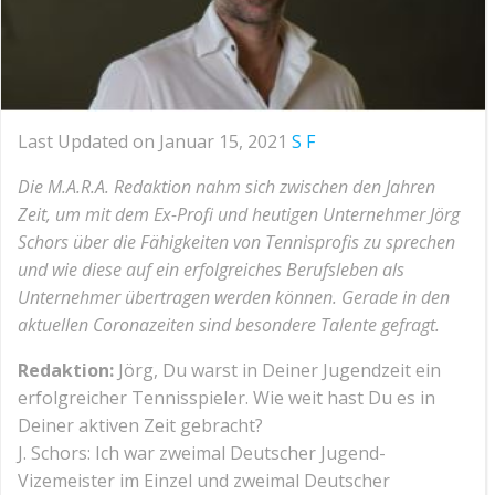
Last Updated on Januar 15, 2021
S F
Die M.A.R.A. Redaktion nahm sich zwischen den Jahren
Zeit, um mit dem Ex-Profi und heutigen Unternehmer Jörg
Schors über die Fähigkeiten von Tennisprofis zu sprechen
und wie diese auf ein erfolgreiches Berufsleben als
Unternehmer übertragen werden können. Gerade in den
aktuellen Coronazeiten sind besondere Talente gefragt.
Redaktion:
Jörg, Du warst in Deiner Jugendzeit ein
erfolgreicher Tennisspieler. Wie weit hast Du es in
Deiner aktiven Zeit gebracht?
J. Schors: Ich war zweimal Deutscher Jugend-
Vizemeister im Einzel und zweimal Deutscher