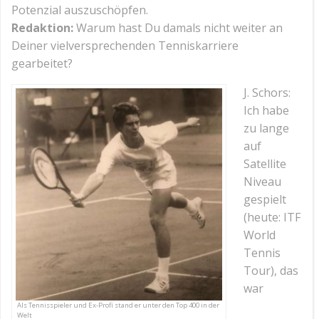
Potenzial auszuschöpfen.
Redaktion:
Warum hast Du damals nicht weiter an
Deiner vielversprechenden Tenniskarriere
gearbeitet?
J. Schors:
Ich habe
zu lange
auf
Satellite
Niveau
gespielt
(heute: ITF
World
Tennis
Tour), das
war
Als Tennisspieler und Ex-Profi stand er unter den Top 400 in der
Welt