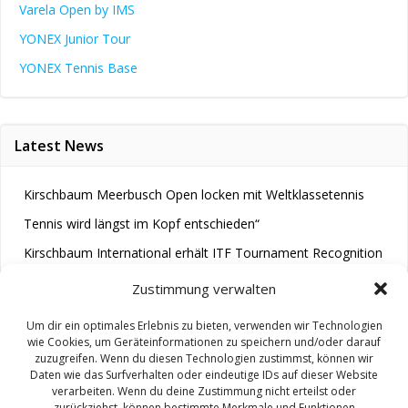
Varela Open by IMS
YONEX Junior Tour
YONEX Tennis Base
Latest News
Kirschbaum Meerbusch Open locken mit Weltklassetennis
Tennis wird längst im Kopf entschieden“
Kirschbaum International erhält ITF Tournament Recognition
Award 2025
Zustimmung verwalten
Um dir ein optimales Erlebnis zu bieten, verwenden wir Technologien
wie Cookies, um Geräteinformationen zu speichern und/oder darauf
zuzugreifen. Wenn du diesen Technologien zustimmst, können wir
Daten wie das Surfverhalten oder eindeutige IDs auf dieser Website
verarbeiten. Wenn du deine Zustimmung nicht erteilst oder
zurückziehst, können bestimmte Merkmale und Funktionen