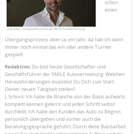
schon
einen
Jörg Schors ist Geschäftsführer der SMILE Autovermietung
Übergangsprozess über ca. ein Jahr, da hab ich dann
immer noch einmal das ein oder andere Turnier
gespielt.
Redaktion:
Du bist heute Gesellschafter und
Geschäftsführer der SMILE Autovermietung. Welchen
Herausforderungen musstest Du Dich zum Start
Deiner neuen Tätigkeit stellen?
J. Schors: Ich habe die Branche von der Basis aufwärts
komplett kennen gelernt und jeden Schritt selbst
durchlebt. Ich habe den Kunden das Auto zu Beginn
persönlich übergeben und vorher auch die
Beratungsgespräche geführt. Durch diese Basisarbeit