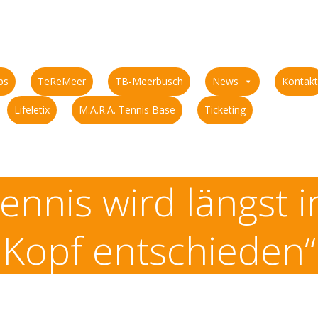
ps
TeReMeer
TB-Meerbusch
News
Kontakt
Lifeletix
M.A.R.A. Tennis Base
Ticketing
ennis wird längst 
Kopf entschieden“