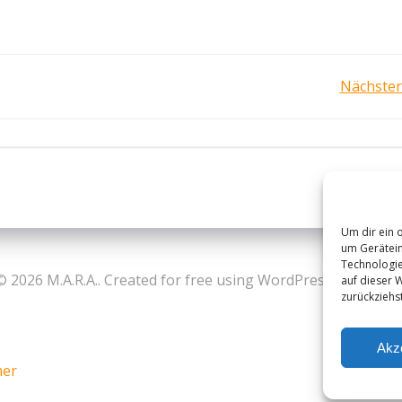
Post
Nächster
navigation
Um dir ein 
um Gerätein
Technologie
© 2026 M.A.R.A.. Created for free using WordPress and
Colibr
auf dieser 
zurückziehs
Akz
mer