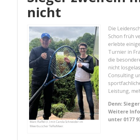
nicht
Die Leidenscha
Schon früh v
erlebte einig
Turnier in Fr
die besonder
nicht losgela
Consulting un
sportfachlic
Leistung, me
Denn: Sieger
Weitere Inf
unter 0177 
Marc Raffel (l.) mit Carola Schneider im
Meerbuscher TeReMeer.