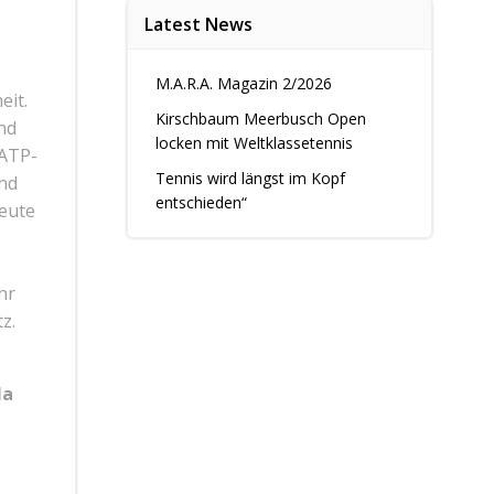
Latest News
M.A.R.A. Magazin 2/2026
eit.
Kirschbaum Meerbusch Open
nd
locken mit Weltklassetennis
 ATP-
Tennis wird längst im Kopf
und
entschieden“
heute
hr
z.
la