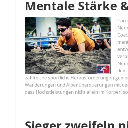
Mentale Stärke &
Carol
Neur
Coac
ment
entw
verb
Neur
dem 
zahlreiche sportliche Herausforderungen gemei
Wanderungen und Alpenüberquerungen mit dem
dass Höchstleistungen nicht allein im Körper, s
Sieger zweifeln n