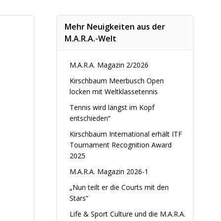
Mehr Neuigkeiten aus der
M.A.R.A.-Welt
M.A.R.A. Magazin 2/2026
Kirschbaum Meerbusch Open
locken mit Weltklassetennis
Tennis wird längst im Kopf
entschieden“
Kirschbaum International erhält ITF
Tournament Recognition Award
2025
M.A.R.A. Magazin 2026-1
„Nun teilt er die Courts mit den
Stars“
Life & Sport Culture und die M.A.R.A.