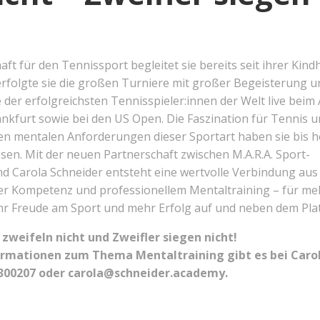
ft für den Tennissport begleitet sie bereits seit ihrer Kindh
erfolgte sie die großen Turniere mit großer Begeisterung u
e der erfolgreichsten Tennisspieler:innen der Welt live beim
ankfurt sowie bei den US Open. Die Faszination für Tennis 
en mentalen Anforderungen dieser Sportart haben sie bis 
ssen. Mit der neuen Partnerschaft zwischen M.A.R.A. Sport-
d Carola Schneider entsteht eine wertvolle Verbindung aus
her Kompetenz und professionellem Mentaltraining – für me
hr Freude am Sport und mehr Erfolg auf und neben dem Plat
 zweifeln nicht und Zweifler siegen nicht!
ormationen zum Thema Mentaltraining gibt es bei Caro
9300207 oder carola@schneider.academy.