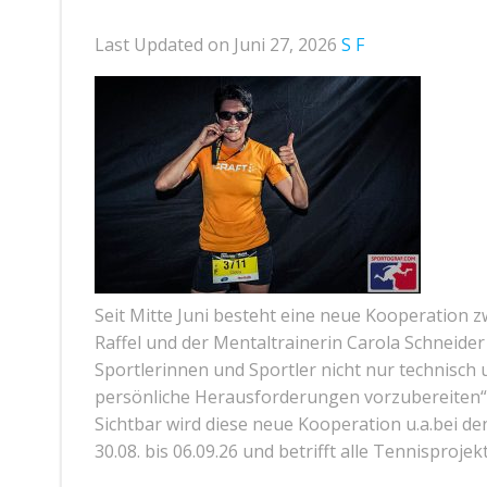
Last Updated on Juni 27, 2026
S F
Seit Mitte Juni besteht eine neue Kooperation 
Raffel und der Mentaltrainerin Carola Schneide
Sportlerinnen und Sportler nicht nur technisch
persönliche Herausforderungen vorzubereiten“,
Sichtbar wird diese neue Kooperation u.a.bei 
30.08. bis 06.09.26 und betrifft alle Tennisproje