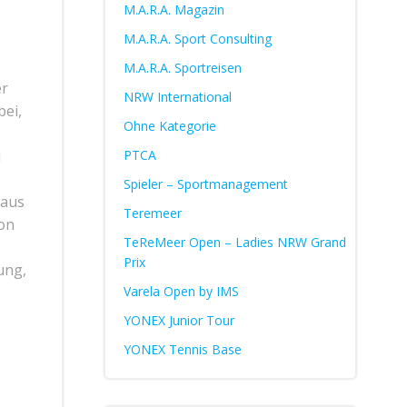
M.A.R.A. Magazin
M.A.R.A. Sport Consulting
M.A.R.A. Sportreisen
er
NRW International
bei,
Ohne Kategorie
i
PTCA
Spieler – Sportmanagement
 aus
Teremeer
hon
TeReMeer Open – Ladies NRW Grand
Prix
ung,
Varela Open by IMS
YONEX Junior Tour
YONEX Tennis Base