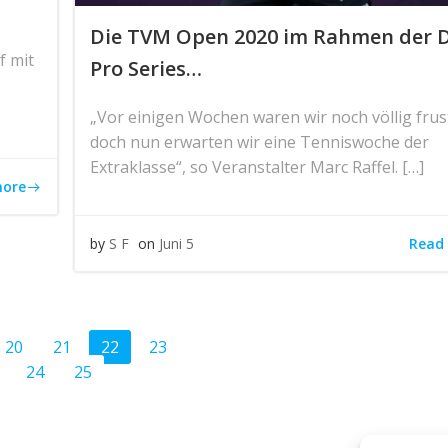
Die TVM Open 2020 im Rahmen der 
f mit
Pro Series…
„Vor einigen Wochen waren wir noch völlig frust
doch nun erwarten wir eine Tenniswoche der
Extraklasse“, so Veranstalter Marc Raffel. […]
more
Read
by
S F
on
Juni 5
ts
Posts
Page
Page
Page
Page
Page
20
21
22
23
Page
24
25
gation
navigation