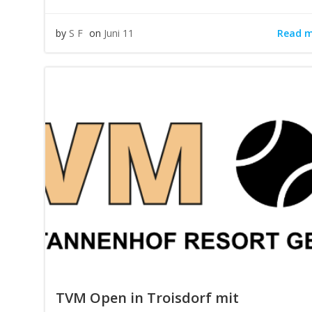
Read 
by
S F
on
Juni 11
TVM Open in Troisdorf mit