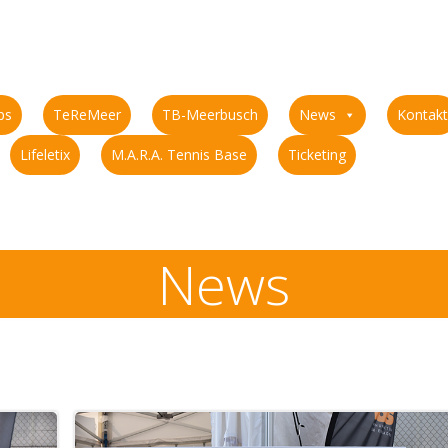
ps
TeReMeer
TB-Meerbusch
News
Kontakt
Lifeletix
M.A.R.A. Tennis Base
Ticketing
News