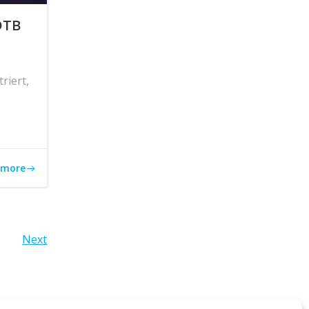
DTB
riert,
 more
Next