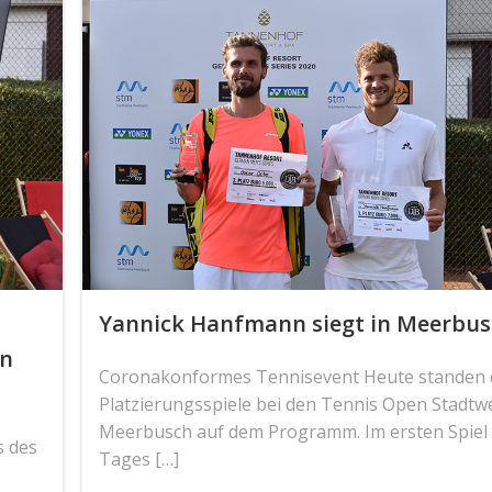
Yannick Hanfmann siegt in Meerbu
on
Coronakonformes Tennisevent Heute standen 
Platzierungsspiele bei den Tennis Open Stadtw
Meerbusch auf dem Programm. Im ersten Spiel
s des
Tages […]