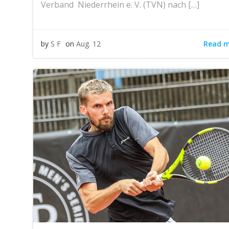
Verband Niederrhein e. V. (TVN) nach […]
Read 
by
S F
on
Aug. 12