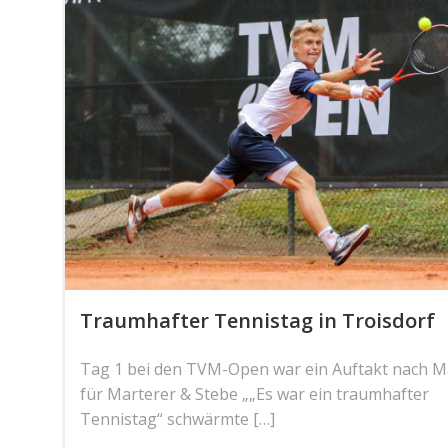
Traumhafter Tennistag in Troisdorf
Tag 1 bei den TVM-Open war ein Auftakt nach 
für Marterer & Stebe „„Es war ein traumhafter
Tennistag“ schwärmte […]