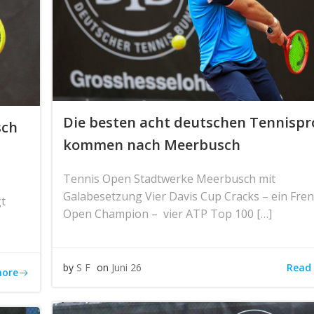
Die besten acht deutschen Tennispr
sch
kommen nach Meerbusch
Tennis Open Stadtwerke Meerbusch mit
Galabesetzung Vier Davis Cup Cracks – ein Fre
gt
Open Champion – vier ATP Top 100 […]
Read
by
S F
on
Juni 26
more