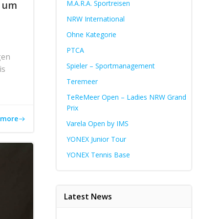
h um
M.A.R.A. Sportreisen
NRW International
Ohne Kategorie
PTCA
gen
Spieler – Sportmanagement
is
Teremeer
TeReMeer Open – Ladies NRW Grand
Prix
 more
Varela Open by IMS
YONEX Junior Tour
YONEX Tennis Base
Latest News