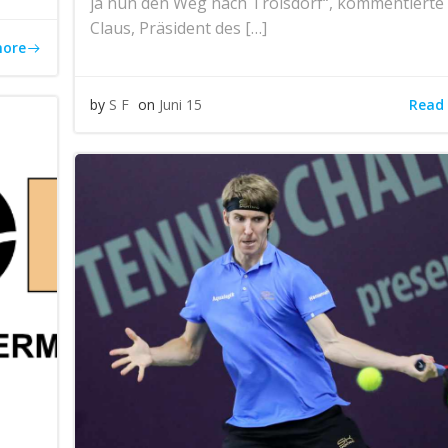
ja nun den Weg nach Troisdorf“, kommentierte 
Claus, Präsident des […]
more
Read
by
S F
on
Juni 15