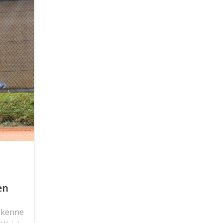
en
h kenne