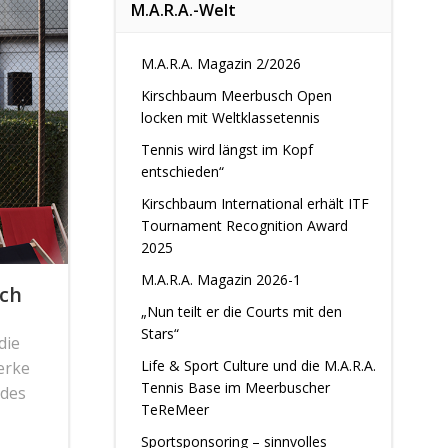
M.A.R.A.-Welt
M.A.R.A. Magazin 2/2026
Kirschbaum Meerbusch Open
locken mit Weltklassetennis
Tennis wird längst im Kopf
entschieden“
Kirschbaum International erhält ITF
Tournament Recognition Award
2025
M.A.R.A. Magazin 2026-1
sch
„Nun teilt er die Courts mit den
Stars“
die
Life & Sport Culture und die M.A.R.A.
erke
Tennis Base im Meerbuscher
 des
TeReMeer
Sportsponsoring – sinnvolles