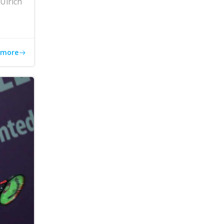
Ulrich
 more