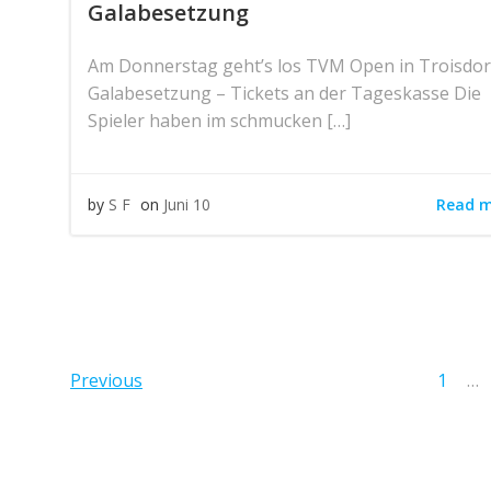
Galabesetzung
Am Donnerstag geht’s los TVM Open in Troisdor
Galabesetzung – Tickets an der Tageskasse Die
Spieler haben im schmucken […]
Read 
by
S F
on
Juni 10
Posts
Pos
Page
Previous
1
…
navigation
navi