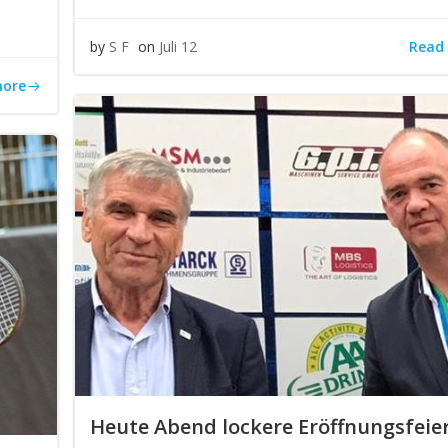
Read
by
S F
on
Juli 12
more
Heute Abend lockere Eröffnungsfeie