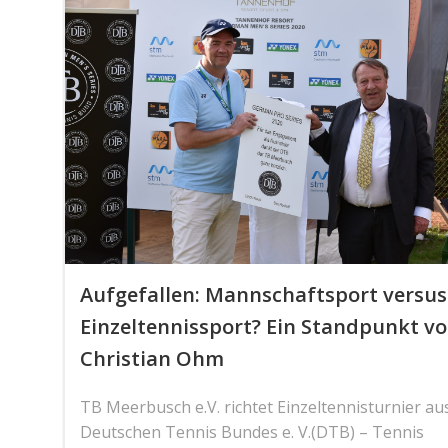
Aufgefallen: Mannschaftsport versus
Einzeltennissport? Ein Standpunkt v
Christian Ohm
TB Meerbusch e.V. richtet Einzeltennisturnier au
Deutschen Tennis Bundes e. V.(DTB) – Tennis