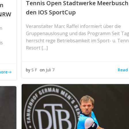
Tennis Open Stadtwerke Meerbusc
in
den IOS SportCup
 NRW
Veranstalter Marc Raffel informiert über die
n
Gruppenauslosung und das Programm Seit Ta
herrscht rege Betriebsamkeit im Sport- u. Tenn
is
Resort […]
Read
by
S F
on
Juli 7
more