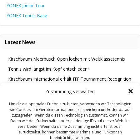
YONEX Junior Tour
YONEX Tennis Base
Latest News
Kirschbaum Meerbusch Open locken mit Weltklassetennis
Tennis wird längst im Kopf entschieden“
Kirschbaum International erhält ITF Tournament Recognition
Award 2025
Zustimmung verwalten
Um dir ein optimales Erlebnis zu bieten, verwenden wir Technologien
wie Cookies, um Geräteinformationen zu speichern und/oder darauf
zuzugreifen. Wenn du diesen Technologien zustimmst, können wir
Daten wie das Surfverhalten oder eindeutige IDs auf dieser Website
verarbeiten. Wenn du deine Zustimmung nicht erteilst oder
zurückziehst, können bestimmte Merkmale und Funktionen
© 2026 M.A.R.A.. Created for free using WordPress and
beeinträchtigt werden.