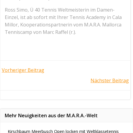
Ross Simo, Ü 40 Tennis Weltmeisterin im Damen-
Einzel, ist ab sofort mit Ihrer Tennis Academy in Cala
Millor, Kooperationspartnerin vom M.A.R.A. Mallorca
Tenniscamp von Marc Raffel (r.).
Post
Vorheriger Beitrag
Post
Nächster Beitrag
navigation
navigation
Mehr Neuigkeiten aus der M.A.R.A.-Welt
Kirschbaum Meerbusch Open locken mit Weltklassetennis