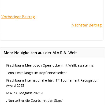
Post
Vorheriger Beitrag
Post
Nächster Beitrag
navigation
navigation
Mehr Neuigkeiten aus der M.A.R.A.-Welt
Kirschbaum Meerbusch Open locken mit Weltklassetennis
Tennis wird längst im Kopf entschieden“
Kirschbaum International erhält ITF Tournament Recognition
Award 2025
M.A.R.A. Magazin 2026-1
„Nun teilt er die Courts mit den Stars“