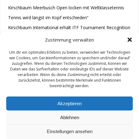
Kirschbaum Meerbusch Open locken mit Weltklassetennis
Tennis wird längst im Kopf entschieden“
Kirschbaum International erhält ITF Tournament Recognition
Award 2025
Zustimmung verwalten
Um dir ein optimales Erlebnis zu bieten, verwenden wir Technologien
wie Cookies, um Geräteinformationen zu speichern und/oder darauf
zuzugreifen. Wenn du diesen Technologien zustimmst, können wir
Daten wie das Surfverhalten oder eindeutige IDs auf dieser Website
verarbeiten. Wenn du deine Zustimmung nicht erteilst oder
zurückziehst, können bestimmte Merkmale und Funktionen
© 2026 M.A.R.A.. Created for free using WordPress and
beeinträchtigt werden.
Colibri
Akzeptieren
Ablehnen
Impressum/ Disclaimer
Einstellungen ansehen