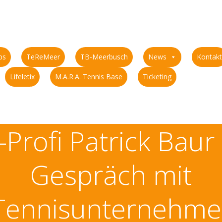
ps
TeReMeer
TB-Meerbusch
News
Kontakt
Lifeletix
M.A.R.A. Tennis Base
Ticketing
-Profi Patrick Baur
Gespräch mit
Tennisunternehme