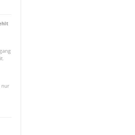
ehlt
rgang
t.
 nur