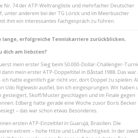
ige Nr. 74 der ATP-Weltrangliste und mehrfacher Deutscher
rf, unter anderem bei der TG Lörick und im Meerbuscher
mit ihm ein interessantes Fachgespräch zu führen.
 lange, erfolgreiche Tenniskarriere zurückblicken.
u dich am liebsten?
uerst mein erster Sieg beim 50.000-Dollar-Challenger-Turni
 dann mein erster ATP-Doppeltitel in Båstad 1988. Das war
 ich hatte eigentlich gar nicht vor, dort Doppel zu spielen. A
n Udo Riglewski ausfiel, bin ich eingesprungen. Wir haben 
 gesteigert, Skoff/Muster geschlagen und im Finale gegen
nen. Edberg hatte gerade eine Woche zuvor Boris Becker
esiegt – das war schon etwas Besonderes.
nen ersten ATP-Einzeltitel in Guarujá, Brasilien. Die
aren extrem – hohe Hitze und Luftfeuchtigkeit. In der zwei