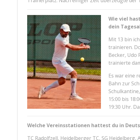
Trainerplatz. Nach einiger Zeit überzeugte der 
Wie viel has
dein Tagesa
Mit 13 bin ic
trainieren. D
Becker, Udo R
trainierte da
Es war eine r
Bahn zur Schu
Schulkantine
15:00 bis 18:
19:30 Uhr. D
Welche Vereinsstationen hattest du in Deut
TC Radolfzell, Heidelberger TC, SG Heidelber