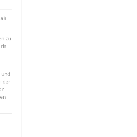
sah
en zu
ris
s und
n der
on
gen