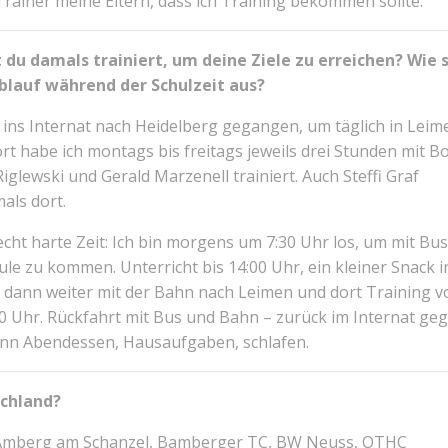
Trainer meine Eltern, dass ich Training bekommen sollte.
t du damals trainiert, um deine Ziele zu erreichen? Wie 
blauf während der Schulzeit aus?
h ins Internat nach Heidelberg gegangen, um täglich in Leim
ort habe ich montags bis freitags jeweils drei Stunden mit Bo
iglewski und Gerald Marzenell trainiert. Auch Steffi Graf
mals dort.
echt harte Zeit: Ich bin morgens um 7:30 Uhr los, um mit Bu
le zu kommen. Unterricht bis 14:00 Uhr, ein kleiner Snack i
, dann weiter mit der Bahn nach Leimen und dort Training v
00 Uhr. Rückfahrt mit Bus und Bahn – zurück im Internat ge
ann Abendessen, Hausaufgaben, schlafen.
schland?
g, Amberg am Schanzel, Bamberger TC, BW Neuss, OTHC