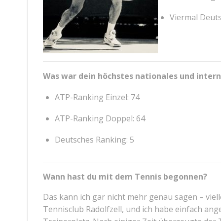
Viermal Deut
Was war dein höchstes nationales und inter
ATP-Ranking Einzel: 74
ATP-Ranking Doppel: 64
Deutsches Ranking: 5
Wann hast du mit dem Tennis begonnen?
Das kann ich gar nicht mehr genau sagen – viell
Tennisclub Radolfzell, und ich habe einfach ang