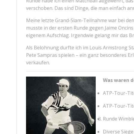
Runde habe ich einen Matchball abgewehrt, da
verschoben. Das sind Dinge, die man einfach an
Meine letzte Grand-Slam-Teilnahme war bei den 
musste in der ersten Runde gegen Jaime Oncins aus
eigenem Aufschlag. Irgendwie gelang mir das Br
Als Belohnung durfte ich im Louis Armstrong St
Pete Sampras spielen – ein ganz besonderes Erleb
verkaufen.
Was waren de
ATP-Tour-Tite
ATP-Tour-Tite
Runde Wimble
Diverse Siege