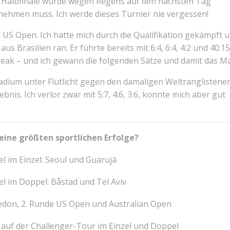
s Halbfinale wurde wegen Regens auf den nächsten Tag
nehmen muss. Ich werde dieses Turnier nie vergessen!
US Open. Ich hatte mich durch die Qualifikation gekämpft 
 Brasilien ran. Er führte bereits mit 6:4, 6:4, 4:2 und 40:15
eak – und ich gewann die folgenden Sätze und damit das Ma
adium unter Flutlicht gegen den damaligen Weltranglistene
nis. Ich verlor zwar mit 5:7, 4:6, 3:6, konnte mich aber gut
ine größten sportlichen Erfolge?
l im Einzel: Seoul und Guarujá
l im Doppel: Båstad und Tel Aviv
don, 2. Runde US Open und Australian Open
 auf der Challenger-Tour im Einzel und Doppel