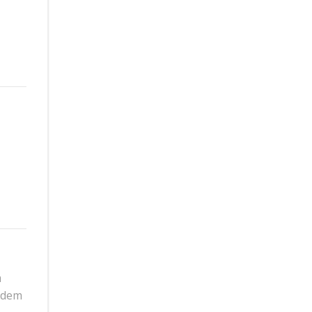
m
n dem