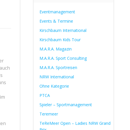
Eventmanagement
Events & Termine
Kirschbaum International
Kirschbaum Kids Tour
M.A.R.A. Magazin
M.A.R.A. Sport Consulting
er
 auch
M.A.R.A. Sportreisen
ls
NRW International
uns
Ohne Kategorie
PTCA
 im
Spieler – Sportmanagement
Teremeer
ten
TeReMeer Open – Ladies NRW Grand
Prix