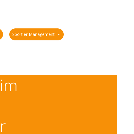
Sportler Management
 im
r