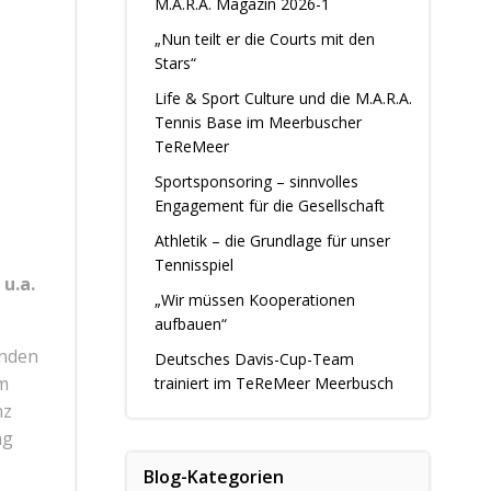
M.A.R.A. Magazin 2026-1
„Nun teilt er die Courts mit den
Stars“
Life & Sport Culture und die M.A.R.A.
Tennis Base im Meerbuscher
TeReMeer
Sportsponsoring – sinnvolles
Engagement für die Gesellschaft
Athletik – die Grundlage für unser
Tennisspiel
u.a.
„Wir müssen Kooperationen
aufbauen“
inden
Deutsches Davis-Cup-Team
em
trainiert im TeReMeer Meerbusch
nz
ng
Blog-Kategorien