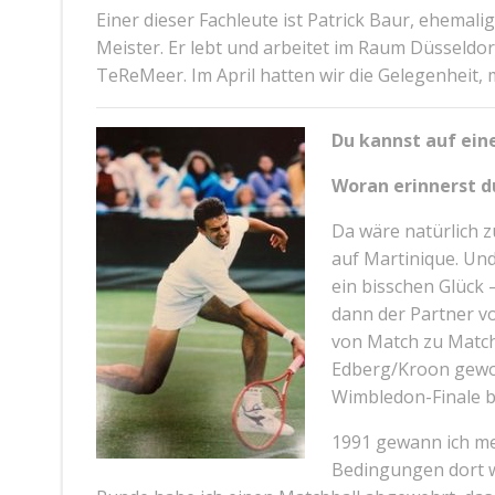
Einer dieser Fachleute ist Patrick Baur, ehemal
Meister. Er lebt und arbeitet im Raum Düsseldo
TeReMeer. Im April hatten wir die Gelegenheit, 
Du kannst auf eine
Woran erinnerst d
Da wäre natürlich z
auf Martinique. Und
ein bisschen Glück –
dann der Partner vo
von Match zu Match
Edberg/Kroon gewon
Wimbledon-Finale b
1991 gewann ich mei
Bedingungen dort w