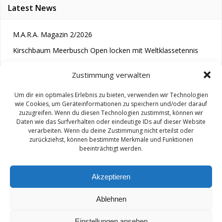
Latest News
M.A.R.A. Magazin 2/2026
Kirschbaum Meerbusch Open locken mit Weltklassetennis
Tennis wird längst im Kopf entschieden“
Zustimmung verwalten
Um dir ein optimales Erlebnis zu bieten, verwenden wir Technologien
wie Cookies, um Geräteinformationen zu speichern und/oder darauf
zuzugreifen. Wenn du diesen Technologien zustimmst, können wir
Daten wie das Surfverhalten oder eindeutige IDs auf dieser Website
verarbeiten. Wenn du deine Zustimmung nicht erteilst oder
zurückziehst, können bestimmte Merkmale und Funktionen
© 2026 M.A.R.A.. Created for free using WordPress and
beeinträchtigt werden.
Colibri
Akzeptieren
Ablehnen
Impressum/ Disclaimer
Einstellungen ansehen