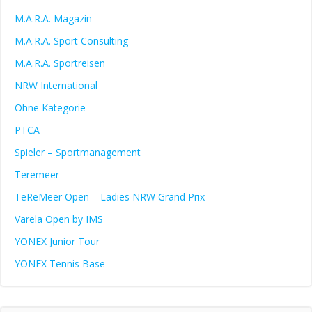
M.A.R.A. Magazin
M.A.R.A. Sport Consulting
M.A.R.A. Sportreisen
NRW International
Ohne Kategorie
PTCA
Spieler – Sportmanagement
Teremeer
TeReMeer Open – Ladies NRW Grand Prix
Varela Open by IMS
YONEX Junior Tour
YONEX Tennis Base