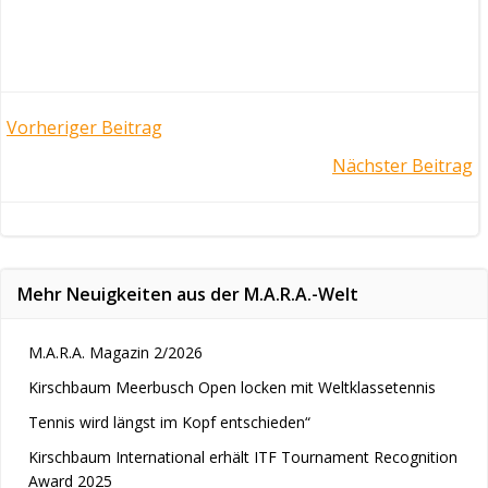
Post
Vorheriger Beitrag
Post
Nächster Beitrag
navigation
navigation
Mehr Neuigkeiten aus der M.A.R.A.-Welt
M.A.R.A. Magazin 2/2026
Kirschbaum Meerbusch Open locken mit Weltklassetennis
Tennis wird längst im Kopf entschieden“
Kirschbaum International erhält ITF Tournament Recognition
Award 2025