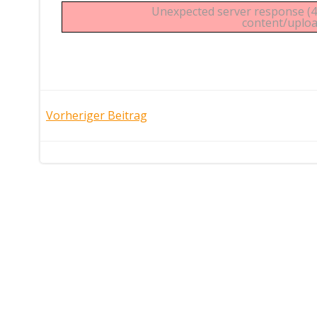
Unexpected server response (42
content/uplo
Post
Vorheriger Beitrag
navigation