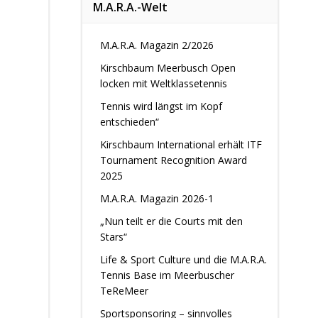
M.A.R.A.-Welt
M.A.R.A. Magazin 2/2026
Kirschbaum Meerbusch Open
locken mit Weltklassetennis
Tennis wird längst im Kopf
entschieden“
Kirschbaum International erhält ITF
Tournament Recognition Award
2025
M.A.R.A. Magazin 2026-1
„Nun teilt er die Courts mit den
Stars“
Life & Sport Culture und die M.A.R.A.
Tennis Base im Meerbuscher
TeReMeer
Sportsponsoring – sinnvolles