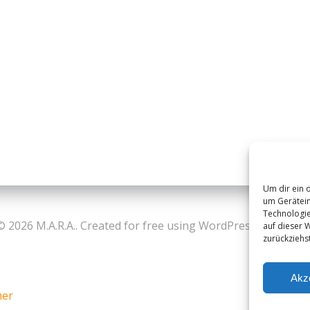
Um dir ein 
um Gerätein
Technologie
© 2026 M.A.R.A.. Created for free using WordPress and
Colibr
auf dieser 
zurückziehs
Akz
mer