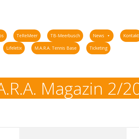
ps
TeReMeer
TB-Meerbusch
News
Kontakt
Lifeletix
M.A.R.A. Tennis Base
Ticketing
A.R.A. Magazin 2/2