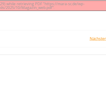
9) while retrieving PDF "https://mara-sc.de/wp-
ads/2025/10/Magazin_web.pdf".
Post
Nächster
navigation