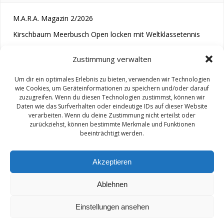
M.A.R.A. Magazin 2/2026
Kirschbaum Meerbusch Open locken mit Weltklassetennis
Tennis wird längst im Kopf entschieden“
Zustimmung verwalten
Um dir ein optimales Erlebnis zu bieten, verwenden wir Technologien
wie Cookies, um Geräteinformationen zu speichern und/oder darauf
zuzugreifen. Wenn du diesen Technologien zustimmst, können wir
Daten wie das Surfverhalten oder eindeutige IDs auf dieser Website
verarbeiten. Wenn du deine Zustimmung nicht erteilst oder
zurückziehst, können bestimmte Merkmale und Funktionen
© 2026 M.A.R.A.. Created for free using WordPress and
beeinträchtigt werden.
Colibri
Akzeptieren
Ablehnen
Impressum/ Disclaimer
Einstellungen ansehen
Datenschutz