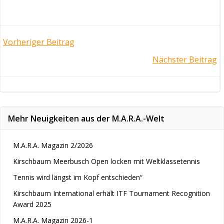
Post
Vorheriger Beitrag
Post
Nächster Beitrag
navigation
navigation
Mehr Neuigkeiten aus der M.A.R.A.-Welt
M.A.R.A. Magazin 2/2026
Kirschbaum Meerbusch Open locken mit Weltklassetennis
Tennis wird längst im Kopf entschieden“
Kirschbaum International erhält ITF Tournament Recognition
Award 2025
M.A.R.A. Magazin 2026-1