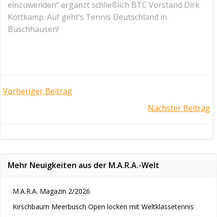
einzuwenden“ ergänzt schließlich BTC Vorstand Dirk
Kottkamp. Auf geht’s Tennis Deutschland in
Buschhausen!
Post
Vorheriger Beitrag
Post
Nächster Beitrag
navigation
navigation
Mehr Neuigkeiten aus der M.A.R.A.-Welt
M.A.R.A. Magazin 2/2026
Kirschbaum Meerbusch Open locken mit Weltklassetennis