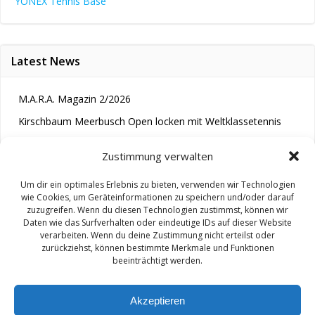
YONEX Tennis Base
Latest News
M.A.R.A. Magazin 2/2026
Kirschbaum Meerbusch Open locken mit Weltklassetennis
Tennis wird längst im Kopf entschieden“
Zustimmung verwalten
Um dir ein optimales Erlebnis zu bieten, verwenden wir Technologien
wie Cookies, um Geräteinformationen zu speichern und/oder darauf
zuzugreifen. Wenn du diesen Technologien zustimmst, können wir
Daten wie das Surfverhalten oder eindeutige IDs auf dieser Website
verarbeiten. Wenn du deine Zustimmung nicht erteilst oder
zurückziehst, können bestimmte Merkmale und Funktionen
© 2026 M.A.R.A.. Created for free using WordPress and
beeinträchtigt werden.
Colibri
Akzeptieren