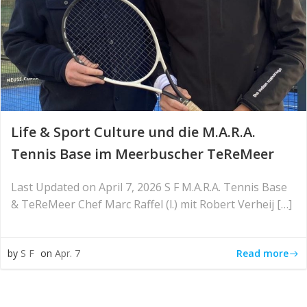
Life & Sport Culture und die M.A.R.A.
Tennis Base im Meerbuscher TeReMeer
Last Updated on April 7, 2026 S F M.A.R.A. Tennis Base
& TeReMeer Chef Marc Raffel (l.) mit Robert Verheij […]
Read more
by
S F
on
Apr. 7