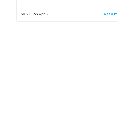
Read 
by
S F
on
Apr. 25