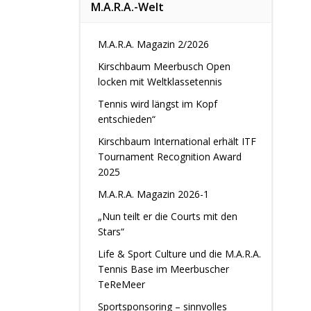
M.A.R.A.-Welt
M.A.R.A. Magazin 2/2026
Kirschbaum Meerbusch Open
locken mit Weltklassetennis
Tennis wird längst im Kopf
entschieden“
Kirschbaum International erhält ITF
Tournament Recognition Award
2025
M.A.R.A. Magazin 2026-1
„Nun teilt er die Courts mit den
Stars“
Life & Sport Culture und die M.A.R.A.
Tennis Base im Meerbuscher
TeReMeer
Sportsponsoring – sinnvolles