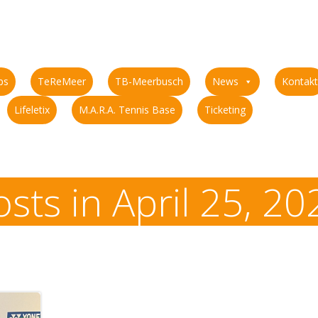
ps
TeReMeer
TB-Meerbusch
News
Kontakt
Lifeletix
M.A.R.A. Tennis Base
Ticketing
osts in April 25, 20