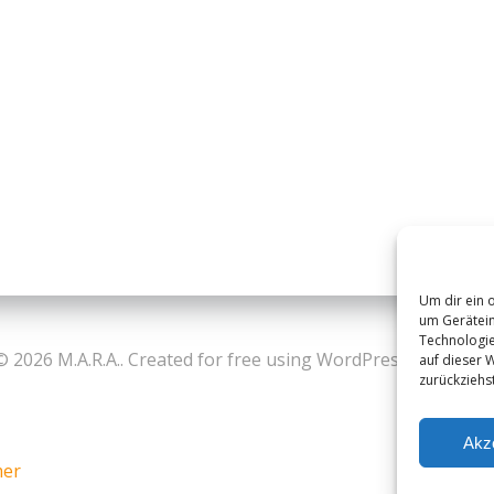
Um dir ein 
um Gerätein
Technologie
© 2026 M.A.R.A.. Created for free using WordPress and
Colibr
auf dieser 
zurückziehs
Akz
mer