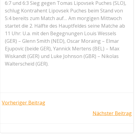
6:7 und 6:3 Sieg gegen Tomas Lipovsek Puches (SLO),
schlug Kontrahent Lipovsek Puches beim Stand von
5:4 bereits zum Match auf… Am morgigen Mittwoch
startet die 2. Hälfte des Hauptfeldes seine Matche ab
11 Uhr: U.a. mit den Begegnungen Louis Wessels
(GER) – Glenn Smith (NED), Oscar Moraing – Elmar
Ejupovic (beide GER), Yannick Mertens (BEL) – Max
Wiskandt (GER) und Luke Johnson (GBR) – Nikolas
Walterscheid (GER).
Post
Vorheriger Beitrag
Post
Nächster Beitrag
navigation
navigation