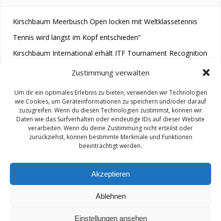
Kirschbaum Meerbusch Open locken mit Weltklassetennis
Tennis wird längst im Kopf entschieden“
Kirschbaum International erhält ITF Tournament Recognition
Award 2025
Zustimmung verwalten
Um dir ein optimales Erlebnis zu bieten, verwenden wir Technologien
wie Cookies, um Geräteinformationen zu speichern und/oder darauf
zuzugreifen. Wenn du diesen Technologien zustimmst, können wir
Daten wie das Surfverhalten oder eindeutige IDs auf dieser Website
verarbeiten. Wenn du deine Zustimmung nicht erteilst oder
zurückziehst, können bestimmte Merkmale und Funktionen
© 2026 M.A.R.A.. Created for free using WordPress and
beeinträchtigt werden.
Colibri
Akzeptieren
Ablehnen
Impressum/ Disclaimer
Einstellungen ansehen