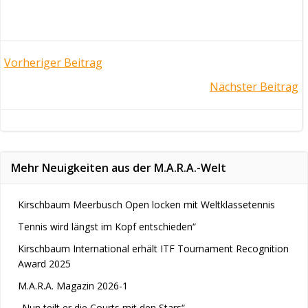
Post
Vorheriger Beitrag
Post
Nächster Beitrag
navigation
navigation
Mehr Neuigkeiten aus der M.A.R.A.-Welt
Kirschbaum Meerbusch Open locken mit Weltklassetennis
Tennis wird längst im Kopf entschieden“
Kirschbaum International erhält ITF Tournament Recognition
Award 2025
M.A.R.A. Magazin 2026-1
„Nun teilt er die Courts mit den Stars“