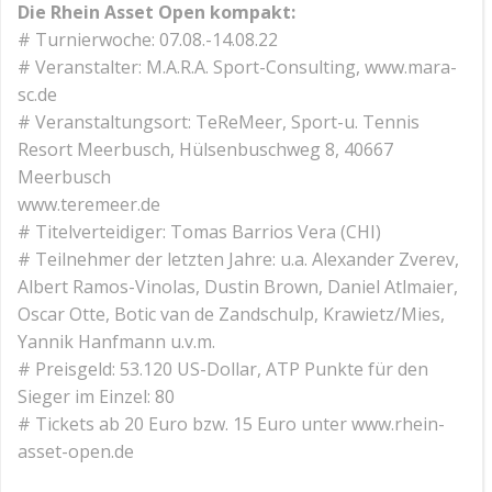
Die Rhein Asset Open kompakt:
# Turnierwoche: 07.08.-14.08.22
# Veranstalter: M.A.R.A. Sport-Consulting, www.mara-
sc.de
# Veranstaltungsort: TeReMeer, Sport-u. Tennis
Resort Meerbusch, Hülsenbuschweg 8, 40667
Meerbusch
www.teremeer.de
# Titelverteidiger: Tomas Barrios Vera (CHI)
# Teilnehmer der letzten Jahre: u.a. Alexander Zverev,
Albert Ramos-Vinolas, Dustin Brown, Daniel Atlmaier,
Oscar Otte, Botic van de Zandschulp, Krawietz/Mies,
Yannik Hanfmann u.v.m.
# Preisgeld: 53.120 US-Dollar, ATP Punkte für den
Sieger im Einzel: 80
# Tickets ab 20 Euro bzw. 15 Euro unter www.rhein-
asset-open.de