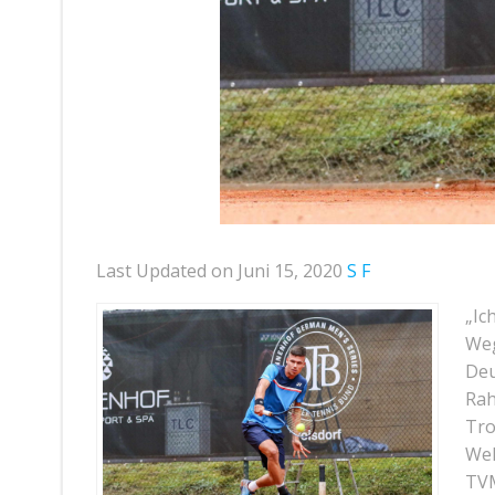
Last Updated on Juni 15, 2020
S F
„Ic
Weg
Deu
Rah
Tro
Wel
TVM