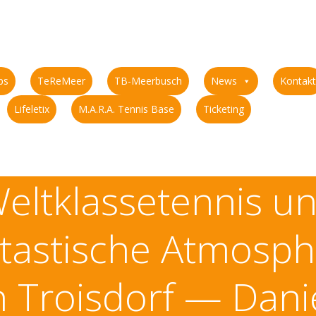
ps
TeReMeer
TB-Meerbusch
News
Kontakt
Lifeletix
M.A.R.A. Tennis Base
Ticketing
eltklassetennis u
ntastische Atmosph
n Troisdorf — Dani