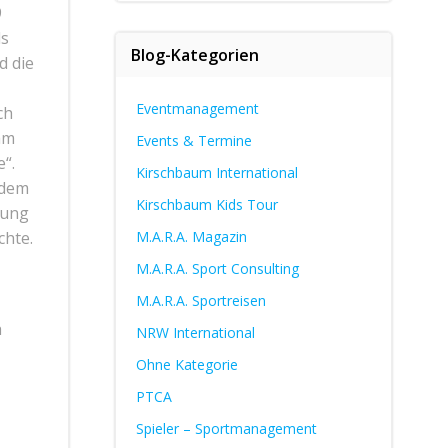
9
ls
Blog-Kategorien
d die
Eventmanagement
ch
am
Events & Termine
“.
Kirschbaum International
 dem
Kirschbaum Kids Tour
rung
chte.
M.A.R.A. Magazin
M.A.R.A. Sport Consulting
M.A.R.A. Sportreisen
h
NRW International
Ohne Kategorie
PTCA
Spieler – Sportmanagement