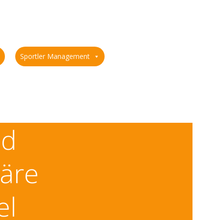
Sportler Management
nd
äre
el