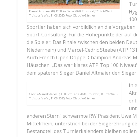
Tur
Hyg
Daniel Altmaier (8), DTB Pro Serie 2020, Troisdorf, TC Rot-Weiß
Troisdorf s e.V., 11.06.2020, Foto: Claudio Gärtner
100
Sportler haben sich vorbildlich an die Vorgaben 
Sport-Consulting. Für die Höhepunkte der auf 
die Spieler. Das Finale zwischen den beiden De
Niederrhein) und Marcel-Cedric Steebe (ATP 131
Auch French Open Doppel Champion Andreas Mi
Häuschen. „Das war klares ATP Top 100 Niveau“
dem späteren Sieger Daniel Altmaier den Siegerp
In 
Alt
Cedrik-Marcel Stebe (3), DTB Pro Serie 2020, Troisdorf, TC Rot-Weiß
Troisdorf s e.V., 11.06.2020, Foto: Claudio Gärtner
ent
unt
anderen Stern“ schwärmte RW Präsident Uwe Ma
Mittelrhein, unterstrich bei der Siegerehrung 
Bestandteil des Turnierkalenders bleiben sollen