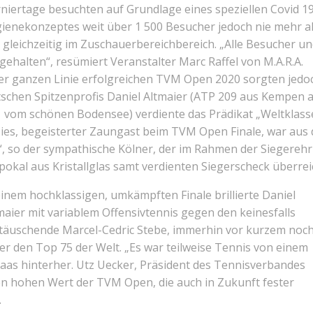
niertage besuchten auf Grundlage eines speziellen Covid 1
ienekonzeptes weit über 1 500 Besucher jedoch nie mehr a
 gleichzeitig im Zuschauerbereichbereich. „Alle Besucher un
gehalten“, resümiert Veranstalter Marc Raffel von M.A.R.A.
der ganzen Linie erfolgreichen TVM Open 2020 sorgten jedo
utschen Spitzenprofis Daniel Altmaier (ATP 209 aus Kempen 
 vom schönen Bodensee) verdiente das Prädikat „Weltklasse
es, begeisterter Zaungast beim TVM Open Finale, war aus
, so der sympathische Kölner, der im Rahmen der Siegereh
okal aus Kristallglas samt verdienten Siegerscheck überrei
einem hochklassigen, umkämpften Finale brillierte Daniel
maier mit variablem Offensivtennis gegen den keinesfalls
täuschende Marcel-Cedric Stebe, immerhin vor kurzem noc
er den Top 75 der Welt. „Es war teilweise Tennis von einem
as hinterher. Utz Uecker, Präsident des Tennisverbandes
den hohen Wert der TVM Open, die auch in Zukunft fester
.