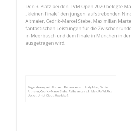
Den 3. Platz bei den TVM Open 2020 belegte Max
„kleinen Finale“ den jungen, aufstrebenden Nino 
Altmaier, Cedrik-Marcel Stebe, Maximilian Marte
fantastischen Leistungen für die Zwischenrund
in Meerbusch und dem Finale in München in der
ausgetragen wird.
Siegerehrung mit Abstand: Reihe oben v.l.: Andy Mies, Daniel
Altmaier, Cedrick-Marcel Stebe. Reihe unten v.l.: Marc Raffel, Utz
Uecker, Ulrich Claus, Uwe Maaß