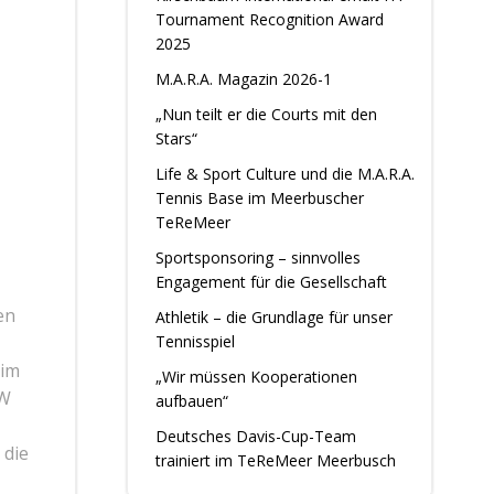
Tournament Recognition Award
2025
M.A.R.A. Magazin 2026-1
„Nun teilt er die Courts mit den
Stars“
Life & Sport Culture und die M.A.R.A.
Tennis Base im Meerbuscher
TeReMeer
Sportsponsoring – sinnvolles
Engagement für die Gesellschaft
en
Athletik – die Grundlage für unser
Tennisspiel
 im
„Wir müssen Kooperationen
RW
aufbauen“
Deutsches Davis-Cup-Team
 die
trainiert im TeReMeer Meerbusch