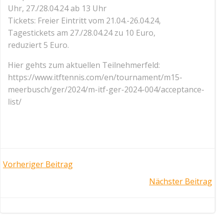
Uhr, 27./28.04.24 ab 13 Uhr
Tickets: Freier Eintritt vom 21.04.-26.04.24,
Tagestickets am 27./28.04.24 zu 10 Euro,
reduziert 5 Euro.
Hier gehts zum aktuellen Teilnehmerfeld:
https://www.itftennis.com/en/tournament/m15-
meerbusch/ger/2024/m-itf-ger-2024-004/acceptance-
list/
Post
Vorheriger Beitrag
Post
Nächster Beitrag
navigation
navigation