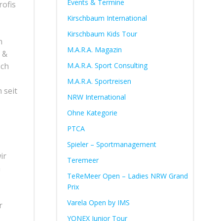
Events & Termine
rofis
Kirschbaum International
Kirschbaum Kids Tour
n
M.A.R.A. Magazin
 &
sch
M.A.R.A. Sport Consulting
M.A.R.A. Sportreisen
 seit
NRW International
Ohne Kategorie
PTCA
Spieler – Sportmanagement
ir
Teremeer
m
TeReMeer Open – Ladies NRW Grand
Prix
Varela Open by IMS
r
YONEX Junior Tour