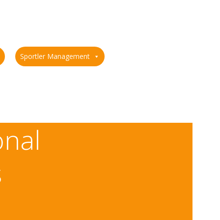
Sportler Management
onal
s