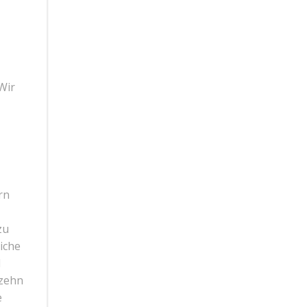
Wir
rn
zu
iche
l
 zehn
e