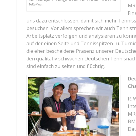
Der Bredeneyer Bundesligacrack Tom Gentzsch stellt sich vor im
MR:
TeReMeer.
Fin
uns dazu entschlossen, damit sich mehr Tennis
besuchen. Vor allem sprechen wir auch Tennistra
Arbeitsplatz verfolgen und analysieren zu können
auf der einen Seite und Tennisspitzen- u. Turni
die eher bescheidene Präsenz unserer Deutsche
den qualitativ schwachen Deutschen Tennisnachwu
sind einfach zu selten und flüchtig.
Deu
Ch
R: 
Int
MR:
BMW
Dau