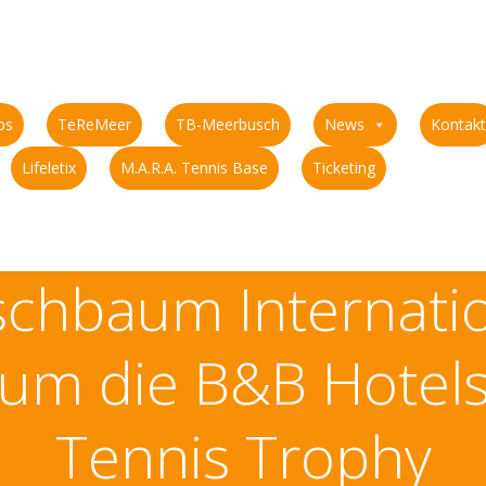
ps
TeReMeer
TB-Meerbusch
News
Kontakt
Lifeletix
M.A.R.A. Tennis Base
Ticketing
schbaum Internati
um die B&B Hotel
Tennis Trophy