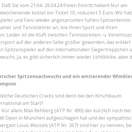
 Daß Sie vom 21.04.-26.04.24 freien Eintritt haben! Nur am
alwochenende kostet ein Ticket 10, reduziert 5 Euro. Wir ha
spieler und Fans wieder angesprochen fühlen Spitzentennis
iner und Tennislehrer an, live Ihren Sport und ihren
. Leider ist die Kluft zwischen Tennisbreiten- u. Vereinssp
ersport auf der anderen Seite größer geworden, das erklärt
n Spitzenspieler auf den internationalen Siegertreppchen 
chs. Ja, es gibt sicherlich immer wieder Lichtblicke, aber 
tscher Spitzennachwuchs und ein amtierender Wimble
ampion
Welche Deutschen Cracks sind denn bei den Kirschbaum
ernational am Start?
 Vor allem Max Rehberg (ATP Nr. 490) der kürzlich noch bei
 Open in München aufgeschlagen hat und der sympathis
ergast Louis Wessels (ATP Nr. 367) sind hier zu nennen, be