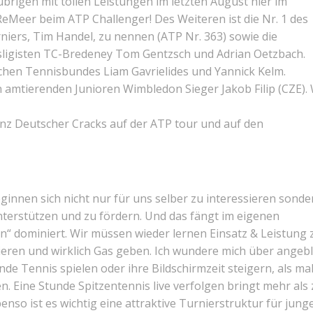
übrigen mit tollen Leistungen im letzten August hier im
eMeer beim ATP Challenger! Des Weiteren ist die Nr. 1 des
niers, Tim Handel, zu nennen (ATP Nr. 363) sowie die
ligisten TC-Bredeney Tom Gentzsch und Adrian Oetzbach.
chen Tennisbundes Liam Gavrielides und Yannick Kelm.
 amtierenden Junioren Wimbledon Sieger Jakob Filip (CZE). 
nz Deutscher Cracks auf der ATP tour und auf den
ginnen sich nicht nur für uns selber zu interessieren sonde
terstützen und zu fördern. Und das fängt im eigenen
en“ dominiert. Wir müssen wieder lernen Einsatz & Leistung 
ieren und wirklich Gas geben. Ich wundere mich über angebl
de Tennis spielen oder ihre Bildschirmzeit steigern, als ma
. Eine Stunde Spitzentennis live verfolgen bringt mehr als
nso ist es wichtig eine attraktive Turnierstruktur für jung