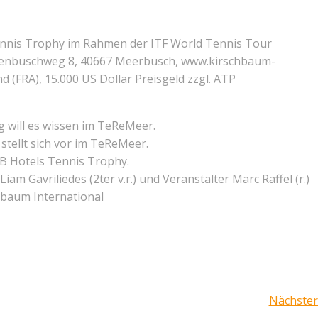
ennis Trophy im Rahmen der ITF World Tennis Tour
lsenbuschweg 8, 40667 Meerbusch, www.kirschbaum-
nd (FRA), 15.000 US Dollar Preisgeld zzgl. ATP
will es wissen im TeReMeer.
tellt sich vor im TeReMeer.
B6B Hotels Tennis Trophy.
iam Gavriliedes (2ter v.r.) und Veranstalter Marc Raffel (r.)
hbaum International
Post
Nächster