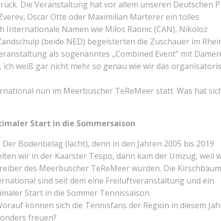
urück. Die Veranstaltung hat vor allem unseren Deutschen P
Zverev, Oscar Otte oder Maximilian Marterer ein tolles
ch Internationale Namen wie Milos Raonic (CAN), Nikoloz
de Zandschulp (beide NED) begeisterten die Zuschauer im Rhei
Veranstaltung als sogenanntes „Combined Event“ mit Damen
, ich weiß gar nicht mehr so genau wie wir das organisatori
ernational nun im Meerbuscher TeReMeer statt. Was hat sich
imaler Start in die Sommersaison
 Der Bodenbelag (lacht), denn in den Jahren 2005 bis 2019
elten wir in der Kaarster Tespo, dann kam der Umzug, weil w
reiber des Meerbuscher TeReMeer wurden. Die Kirschbau
ernational sind seit dem eine Freiluftveranstaltung und ein
imaler Start in die Sommer Tennissaison.
Worauf können sich die Tennisfans der Region in diesem Jah
onders freuen?