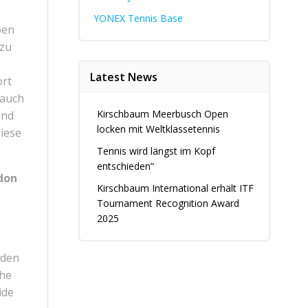
YONEX Tennis Base
ben
 zu
Latest News
ort
 auch
Kirschbaum Meerbusch Open
und
locken mit Weltklassetennis
diese
Tennis wird längst im Kopf
entschieden“
don
Kirschbaum International erhält ITF
Tournament Recognition Award
2025
 den
che
ide