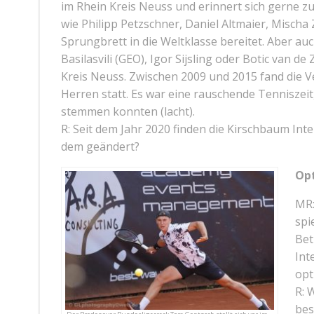
im Rhein Kreis Neuss und erinnert sich gerne z
wie Philipp Petzschner, Daniel Altmaier, Mischa 
Sprungbrett in die Weltklasse bereitet. Aber au
Basilasvili (GEO), Igor Sijsling oder Botic van 
Kreis Neuss. Zwischen 2009 und 2015 fand die 
Herren statt. Es war eine rauschende Tenniszeit
stemmen konnten (lacht).
R: Seit dem Jahr 2020 finden die Kirschbaum Int
dem geändert?
Opt
MR:
spi
Bet
Int
opt
R: 
bes