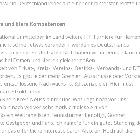
 wir in Deutschland leider auf einer der hintersten Plätze t
re und klare Kompetenzen
tional unmittelbar im Land weitere ITF Turniere für Herre
 nicht schnell etwas verändern, werden es Deutschlands
ss zu behalten. Und schließlich haben wir in Deutschland e
ns bei Damen und Herren gleichermaßen.
it von Privat-, Kreis-, Vereins-, Bezirks-, Verbands- und D
fördert. Es gibt leider mehr Gremien, Ausschüsse oder Vorst
s entschlossene Nachwuchs- u. Spitzenspieler. Hier muss
are Struktur her.
m Rhein Kreis Neuss hinter uns. Was liegt noch vor uns?
h bin nach wie vor sehr motiviert diese Art von
So ein Weltranglisten Tennisturnier benötigt, Gönner,
e Gastgeber und Fans. Ich kämpfe für ein gutes Standing d
r das öffentliche Interesse dafür. Also, ein Hoch auf die