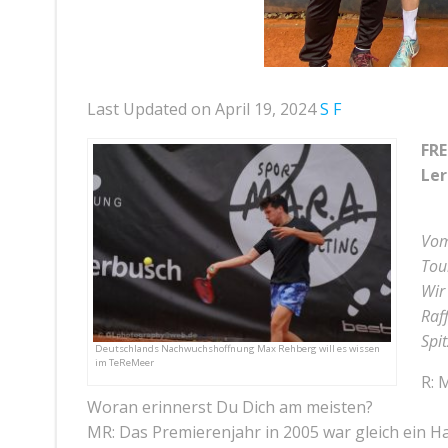
Last Updated on April 19, 2024
S F
FRE
Ler
Vom
Tou
Wir
Raf
Spi
Deutschlands Nachwuchshoffnung Max Rehberg will es wissen
im TeReMeer
R: 
Woran erinnerst Du Dich am meisten?
MR: Das Premierenjahr in 2005 war gleich ein Ha