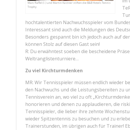
im 
Marc Raffel (l.) und Martin Kastner stiften die B&B Hotels Tennis
TeR
Trophy.
Tur
hochtalentierten Nachwuchsspieler vom Bundes
Interessant sind auch die Meldungen des Deuts
Besonders gespannt bin ich jedoch auch auf den
können Stolz auf diesen Gast sein!
R: Du erwähntest soeben die bescheidene Präse
Weltranglistenturniere…
Zu viel Kirchturmdenken
MR: Wir Tennisspieler müssen endlich wieder be
den Nachwuchs und die Leistungsbereiten zu un
Tennisverein an, wo viel zu oft „Kirchturmdenk
honorieren und denen zu applaudieren, die risk
Tennisspieler, die lieber ihre zehnte Wochenstun
wieder Spitzentennis zu besuchen und zu erleben
Trainerstunden, im übrigen auch für Trainer! Ebe