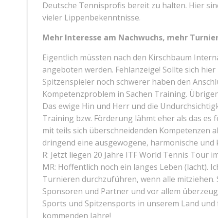
Deutsche Tennisprofis bereit zu halten. Hier sind
vieler Lippenbekenntnisse.
Mehr Interesse am Nachwuchs, mehr Turnie
Eigentlich müssten nach den Kirschbaum Interna
angeboten werden. Fehlanzeige! Sollte sich hier
Spitzenspieler noch schwerer haben den Anschlu
Kompetenzproblem in Sachen Training. Übrige
Das ewige Hin und Herr und die Undurchsichtigke
Training bzw. Förderung lähmt eher als das es 
mit teils sich überschneidenden Kompetenzen al
dringend eine ausgewogene, harmonische und kl
R: Jetzt liegen 20 Jahre ITF World Tennis Tour i
MR: Hoffentlich noch ein langes Leben (lacht). Ic
Turnieren durchzuführen, wenn alle mitziehen. 
Sponsoren und Partner und vor allem überzeugt
Sports und Spitzensports in unserem Land und fü
kommenden Jahre!