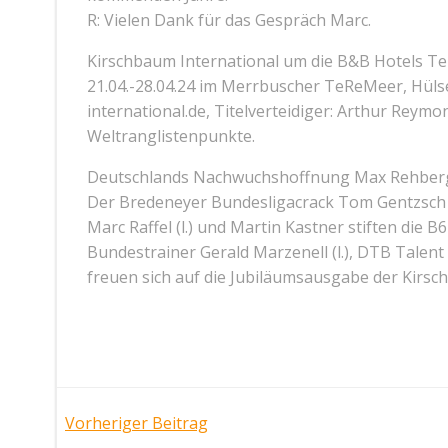
R: Vielen Dank für das Gespräch Marc.
Kirschbaum International um die B&B Hotels T
21.04.-28.04.24 im Merrbuscher TeReMeer, Hü
international.de, Titelverteidiger: Arthur Reymo
Weltranglistenpunkte.
Deutschlands Nachwuchshoffnung Max Rehberg 
Der Bredeneyer Bundesligacrack Tom Gentzsch s
Marc Raffel (l.) und Martin Kastner stiften die 
Bundestrainer Gerald Marzenell (l.), DTB Talent L
freuen sich auf die Jubiläumsausgabe der Kirsc
Post
Vorheriger Beitrag