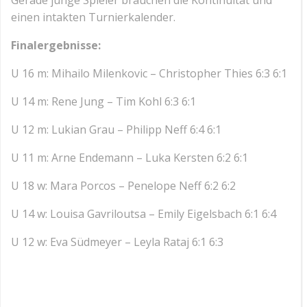
Gerade junge Spieler brauchen die Kontinuität und
einen intakten Turnierkalender.
Finalergebnisse:
U 16 m: Mihailo Milenkovic – Christopher Thies 6:3 6:1
U 14 m: Rene Jung – Tim Kohl 6:3 6:1
U 12 m: Lukian Grau – Philipp Neff 6:4 6:1
U 11 m: Arne Endemann – Luka Kersten 6:2 6:1
U 18 w: Mara Porcos – Penelope Neff 6:2 6:2
U 14 w: Louisa Gavriloutsa – Emily Eigelsbach 6:1 6:4
U 12 w: Eva Südmeyer – Leyla Rataj 6:1 6:3