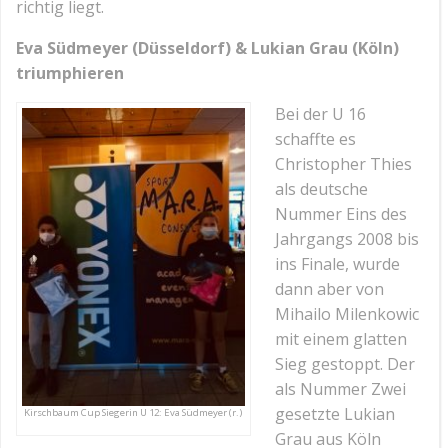
richtig liegt.
Eva Südmeyer (Düsseldorf) & Lukian Grau (Köln)
triumphieren
Bei der U 16
schaffte es
Christopher Thies
als deutsche
Nummer Eins des
Jahrgangs 2008 bis
ins Finale, wurde
dann aber von
Mihailo Milenkowic
mit einem glatten
Sieg gestoppt. Der
als Nummer Zwei
gesetzte Lukian
Kirschbaum Cup Siegerin U 12: Eva Südmeyer (r.)
Grau aus Köln