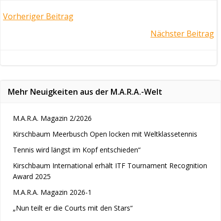
Post
Vorheriger Beitrag
Post
Nächster Beitrag
navigation
navigation
Mehr Neuigkeiten aus der M.A.R.A.-Welt
M.A.R.A. Magazin 2/2026
Kirschbaum Meerbusch Open locken mit Weltklassetennis
Tennis wird längst im Kopf entschieden“
Kirschbaum International erhält ITF Tournament Recognition
Award 2025
M.A.R.A. Magazin 2026-1
„Nun teilt er die Courts mit den Stars“