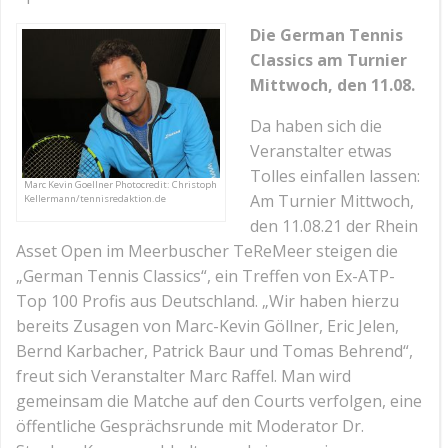
Die German Tennis
Classics am Turnier
Mittwoch, den 11.08.
Da haben sich die
Veranstalter etwas
Tolles einfallen lassen:
Marc Kevin Goellner Photocredit: Christoph
Am Turnier Mittwoch,
Kellermann/tennisredaktion.de
den 11.08.21 der Rhein
Asset Open im Meerbuscher TeReMeer steigen die
„German Tennis Classics“, ein Treffen von Ex-ATP-
Top 100 Profis aus Deutschland. „Wir haben hierzu
bereits Zusagen von Marc-Kevin Göllner, Eric Jelen,
Bernd Karbacher, Patrick Baur und Tomas Behrend“,
freut sich Veranstalter Marc Raffel. Man wird
gemeinsam die Matche auf den Courts verfolgen, eine
öffentliche Gesprächsrunde mit Moderator Dr.