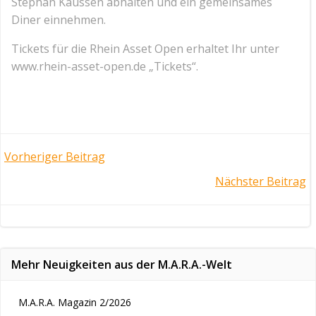
Stephan Kaussen abhalten und ein gemeinsames
Diner einnehmen.
Tickets für die Rhein Asset Open erhaltet Ihr unter
www.rhein-asset-open.de „Tickets“.
Post
Vorheriger Beitrag
Post
Nächster Beitrag
navigation
navigation
Mehr Neuigkeiten aus der M.A.R.A.-Welt
M.A.R.A. Magazin 2/2026