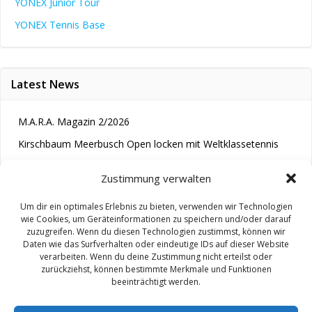
YONEX Junior Tour
YONEX Tennis Base
Latest News
M.A.R.A. Magazin 2/2026
Kirschbaum Meerbusch Open locken mit Weltklassetennis
Tennis wird längst im Kopf entschieden“
Zustimmung verwalten
Um dir ein optimales Erlebnis zu bieten, verwenden wir Technologien
wie Cookies, um Geräteinformationen zu speichern und/oder darauf
zuzugreifen. Wenn du diesen Technologien zustimmst, können wir
Daten wie das Surfverhalten oder eindeutige IDs auf dieser Website
verarbeiten. Wenn du deine Zustimmung nicht erteilst oder
zurückziehst, können bestimmte Merkmale und Funktionen
© 2026 M.A.R.A.. Created for free using WordPress and
beeinträchtigt werden.
Colibri