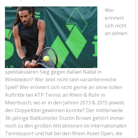
Wer
erinnert
sich nicht
an seinen
spektakulären Sieg gegen Rafael Nadal in
Wimbledon? Wer liebt nicht sein variantenreiche
Spiel? Wer erinnert sich nicht gerne an seine tollen
Auftritte bei ATP Tennis an Rhein & Ruhr in
Meerbusch, wo er in den Jahren 2013 & 2015 jeweils
den Doppeltitel gewinnen konnte? Der mittlerweile
36-jährige Ballkünstler Dustin Brown gehört immer
noch zu den großen Attraktionen im internationalen
Tennissport und hat bei den Rhein Asset Open, die