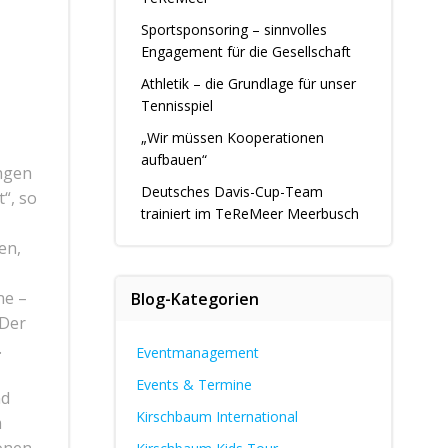
Sportsponsoring – sinnvolles
Engagement für die Gesellschaft
Athletik – die Grundlage für unser
Tennisspiel
„Wir müssen Kooperationen
aufbauen“
ingen
Deutsches Davis-Cup-Team
“, so
trainiert im TeReMeer Meerbusch
en,
ne –
Blog-Kategorien
 Der
.
Eventmanagement
Events & Termine
nd
Kirschbaum International
m