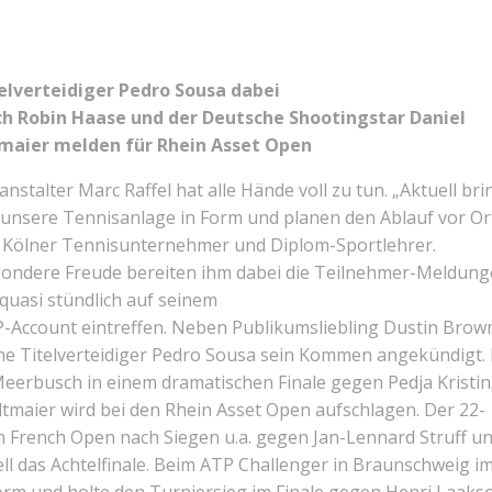
elverteidiger Pedro Sousa dabei
h Robin Haase und der Deutsche Shootingstar Daniel
maier melden für Rhein Asset Open
anstalter Marc Raffel hat alle Hände voll zu tun. „Aktuell br
 unsere Tennisanlage in Form und planen den Ablauf vor Ort
 Kölner Tennisunternehmer und Diplom-Sportlehrer.
ondere Freude bereiten ihm dabei die Teilnehmer-Meldung
 quasi stündlich auf seinem
-Account eintreffen. Neben Publikumsliebling Dustin Brow
che Titelverteidiger Pedro Sousa sein Kommen angekündigt.
Meerbusch in einem dramatischen Finale gegen Pedja Kristin
ltmaier wird bei den Rhein Asset Open aufschlagen. Der 22-
en French Open nach Siegen u.a. gegen Jan-Lennard Struff u
ll das Achtelfinale. Beim ATP Challenger in Braunschweig i