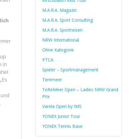
sonen
Kirschbaum Kids Tour
M.A.R.A. Magazin
lich
M.A.R.A. Sport Consulting
M.A.R.A. Sportreisen
NRW International
immer
Ohne Kategorie
Cup
PTCA
 in
Spieler – Sportmanagement
ühel
 „Es
Teremeer
TeReMeer Open – Ladies NRW Grand
 und
Prix
.
Varela Open by IMS
YONEX Junior Tour
YONEX Tennis Base