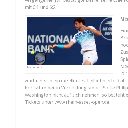
vergangenen Juli bestätigte Daniel seine tolle
mit 6:1 und 6:2.
Mis
Ein
Bru
noc
Zus
Spi
Mee
Robin Haase
201
zeichnet sich ein exzellentes Teilnehmerfeld ab“
Kohlschreiber in Verbindung steht. „Sollte Phi
Washington nicht auf sich nehmen, so besteht ev
Tickets unter www.rhein-asset-open.de