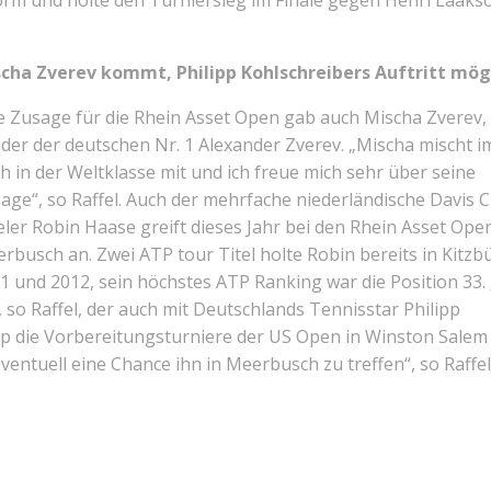
 Form und holte den Turniersieg im Finale gegen Henri Laak
cha Zverev kommt, Philipp Kohlschreibers Auftritt mög
e Zusage für die Rhein Asset Open gab auch Mischa Zverev,
der der deutschen Nr. 1 Alexander Zverev. „Mischa mischt 
h in der Weltklasse mit und ich freue mich sehr über seine
age“, so Raffel. Auch der mehrfache niederländische Davis 
eler Robin Haase greift dieses Jahr bei den Rhein Asset Open
rbusch an. Zwei ATP tour Titel holte Robin bereits in Kitzb
1 und 2012, sein höchstes ATP Ranking war die Position 33.
, so Raffel, der auch mit Deutschlands Tennisstar Philipp
lipp die Vorbereitungsturniere der US Open in Winston Salem
entuell eine Chance ihn in Meerbusch zu treffen“, so Raffel