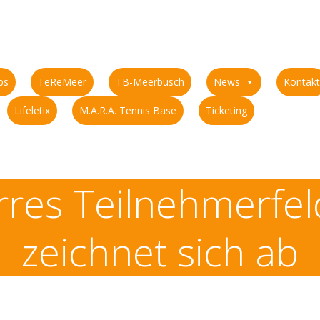
ps
TeReMeer
TB-Meerbusch
News
Kontakt
Lifeletix
M.A.R.A. Tennis Base
Ticketing
Irres Teilnehmerfel
zeichnet sich ab