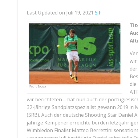
Last Updated on Juli 19, 2021
S F
Tit
Auc
Alt
Ver
wir
der
Bes
die
Pedro Sousa
ATP
wir berichteten – hat nun auch der portugiesis
32-jährige Sandplatzspezialist gewann 2019 in 
(SRB). Auch der deutsche Shooting Star Daniel A
jährige Kempener erreichte bei den letztjährig
Wimbledon Finalist Matteo Berrettini sensatione