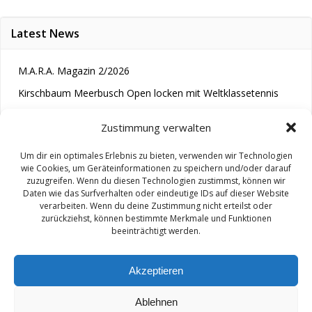
Latest News
M.A.R.A. Magazin 2/2026
Kirschbaum Meerbusch Open locken mit Weltklassetennis
Tennis wird längst im Kopf entschieden“
Zustimmung verwalten
Um dir ein optimales Erlebnis zu bieten, verwenden wir Technologien
wie Cookies, um Geräteinformationen zu speichern und/oder darauf
zuzugreifen. Wenn du diesen Technologien zustimmst, können wir
Daten wie das Surfverhalten oder eindeutige IDs auf dieser Website
verarbeiten. Wenn du deine Zustimmung nicht erteilst oder
zurückziehst, können bestimmte Merkmale und Funktionen
© 2026 M.A.R.A.. Created for free using WordPress and
beeinträchtigt werden.
Colibri
Akzeptieren
Ablehnen
Impressum/ Disclaimer