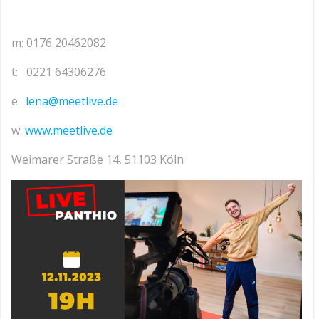
m: 0176 20462082
t: 0221 64306276
e:
lena@meetlive.de
w:
www.meetlive.de
Weimarer Straße 14, 51103 Köln