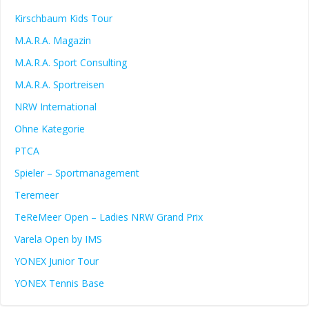
Kirschbaum Kids Tour
M.A.R.A. Magazin
M.A.R.A. Sport Consulting
M.A.R.A. Sportreisen
NRW International
Ohne Kategorie
PTCA
Spieler – Sportmanagement
Teremeer
TeReMeer Open – Ladies NRW Grand Prix
Varela Open by IMS
YONEX Junior Tour
YONEX Tennis Base