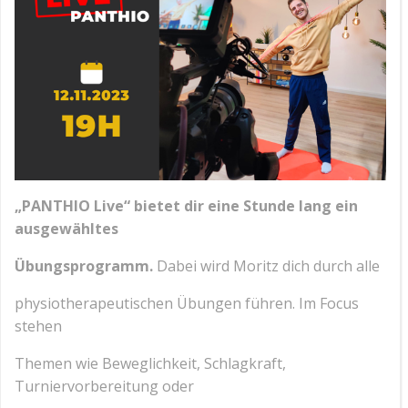
„PANTHIO Live“ bietet dir eine Stunde lang ein
ausgewähltes
Übungsprogramm.
Dabei wird Moritz dich durch alle
physiotherapeutischen Übungen führen. Im Focus
stehen
Themen wie Beweglichkeit, Schlagkraft,
Turniervorbereitung oder