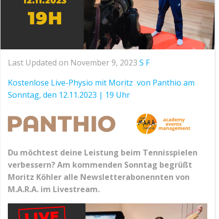
Last Updated on November 9, 2023
S F
Kostenlose Live-Physio mit Moritz
von Panthio am
Sonntag, den 12.11.2023 | 19 Uhr
Du möchtest deine Leistung beim Tennisspielen
verbessern? Am kommenden Sonntag begrüßt
Moritz Köhler alle Newsletterabonennten von
M.A.R.A. im Livestream.