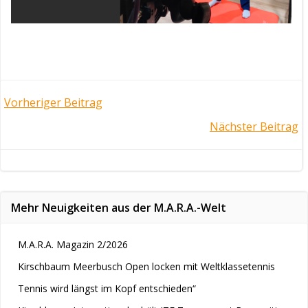
Post
Vorheriger Beitrag
Post
Nächster Beitrag
navigation
navigation
Mehr Neuigkeiten aus der M.A.R.A.-Welt
M.A.R.A. Magazin 2/2026
Kirschbaum Meerbusch Open locken mit Weltklassetennis
Tennis wird längst im Kopf entschieden“