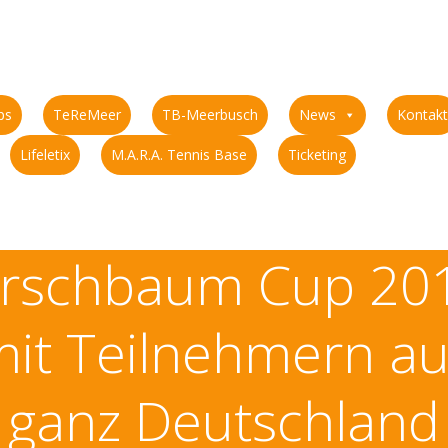
ps
TeReMeer
TB-Meerbusch
News
Kontakt
Lifeletix
M.A.R.A. Tennis Base
Ticketing
irschbaum Cup 20
it Teilnehmern a
ganz Deutschland