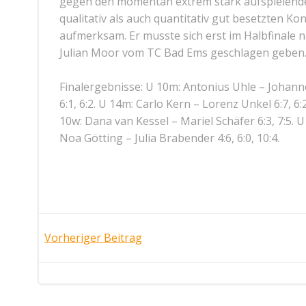
gegen den momentan extrem stark aufspielende
qualitativ als auch quantitativ gut besetzten 
aufmerksam. Er musste sich erst im Halbfinal
Julian Moor vom TC Bad Ems geschlagen geben
Finalergebnisse: U 10m: Antonius Uhle – Johannes
6:1, 6:2. U 14m: Carlo Kern – Lorenz Unkel 6:7, 6
10w: Dana van Kessel – Mariel Schäfer 6:3, 7:5. 
Noa Götting – Julia Brabender 4:6, 6:0, 10:4.
Post
Vorheriger Beitrag
navigation