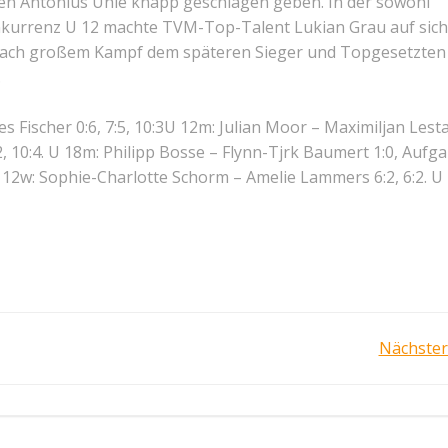
n Antonius Uhle knapp geschlagen geben. In der sowohl
Konkurrenz U 12 machte TVM-Top-Talent Lukian Grau auf sich
e nach großem Kampf dem späteren Sieger und Topgesetzten
.
 Fischer 0:6, 7:5, 10:3U 12m: Julian Moor – Maximiljan Lesta
:2, 10:4. U 18m: Philipp Bosse – Flynn-Tjrk Baumert 1:0, Aufg
U 12w: Sophie-Charlotte Schorm – Amelie Lammers 6:2, 6:2. U
Post
Nächster
navigation