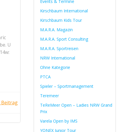
Events & Termine
Kirschbaum International
Kirschbaum Kids Tour
M.A.R.A. Magazin
ric
M.A.R.A. Sport Consulting
abe. U
M.A.R.A. Sportreisen
 14w:
NRW International
Ohne Kategorie
PTCA
Spieler – Sportmanagement
Teremeer
 Beitrag
TeReMeer Open – Ladies NRW Grand
Prix
Varela Open by IMS
YONEX Junior Tour