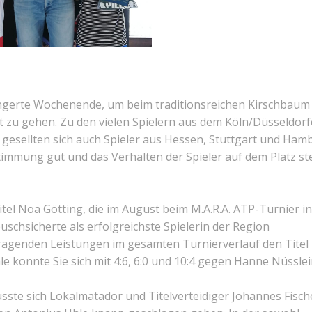
ängerte Wochenende, um beim traditionsreichen Kirschbaum
 zu gehen. Zu den vielen Spielern aus dem Köln/Düsseldorf
esellten sich auch Spieler aus Hessen, Stuttgart und Ham
immung gut und das Verhalten der Spieler auf dem Platz st
tel Noa Götting, die im August beim M.A.R.A. ATP-Turnier in
chsicherte als erfolgreichste Spielerin der Region
ragenden Leistungen im gesamten Turnierverlauf den Titel 
e konnte Sie sich mit 4:6, 6:0 und 10:4 gegen Hanne Nüssle
sste sich Lokalmatador und Titelverteidiger Johannes Fisch