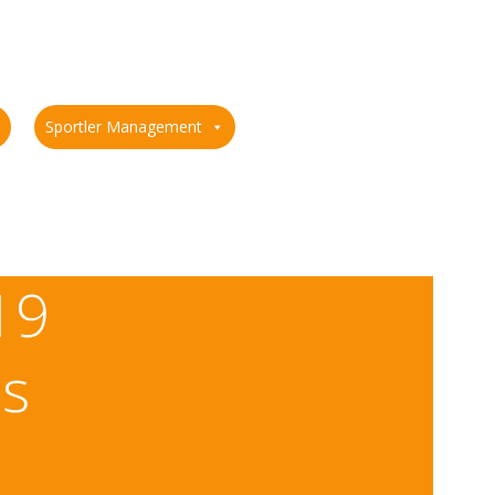
Sportler Management
19
us