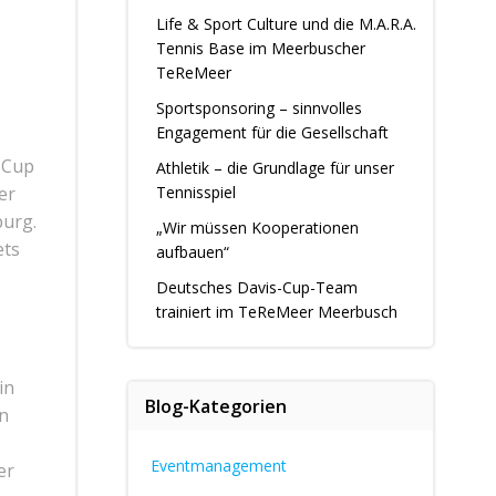
Life & Sport Culture und die M.A.R.A.
Tennis Base im Meerbuscher
TeReMeer
Sportsponsoring – sinnvolles
Engagement für die Gesellschaft
 Cup
Athletik – die Grundlage für unser
er
Tennisspiel
burg.
„Wir müssen Kooperationen
ets
aufbauen“
Deutsches Davis-Cup-Team
trainiert im TeReMeer Meerbusch
in
Blog-Kategorien
in
Eventmanagement
er