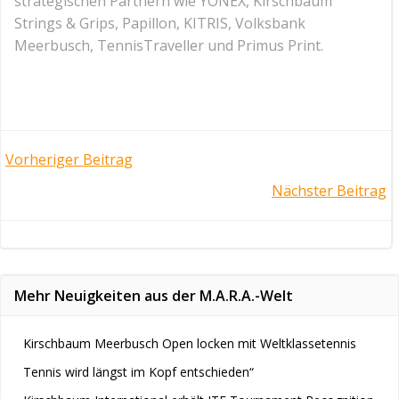
strategischen Partnern wie YONEX, Kirschbaum
Strings & Grips, Papillon, KITRIS, Volksbank
Meerbusch, TennisTraveller und Primus Print.
Post
Vorheriger Beitrag
Post
Nächster Beitrag
navigation
navigation
Mehr Neuigkeiten aus der M.A.R.A.-Welt
Kirschbaum Meerbusch Open locken mit Weltklassetennis
Tennis wird längst im Kopf entschieden“