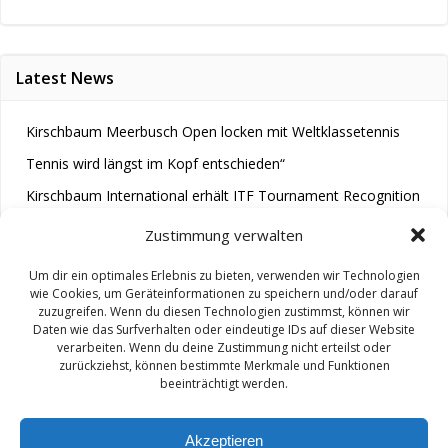
Latest News
Kirschbaum Meerbusch Open locken mit Weltklassetennis
Tennis wird längst im Kopf entschieden“
Kirschbaum International erhält ITF Tournament Recognition
Award 2025
Zustimmung verwalten
Um dir ein optimales Erlebnis zu bieten, verwenden wir Technologien
wie Cookies, um Geräteinformationen zu speichern und/oder darauf
zuzugreifen. Wenn du diesen Technologien zustimmst, können wir
Daten wie das Surfverhalten oder eindeutige IDs auf dieser Website
verarbeiten. Wenn du deine Zustimmung nicht erteilst oder
zurückziehst, können bestimmte Merkmale und Funktionen
© 2026 M.A.R.A.. Created for free using WordPress and
beeinträchtigt werden.
Colibri
Akzeptieren