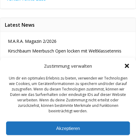
Latest News
M.A.R.A. Magazin 2/2026
Kirschbaum Meerbusch Open locken mit Weltklassetennis
Tennis wird längst im Kopf entschieden“
Zustimmung verwalten
Um dir ein optimales Erlebnis zu bieten, verwenden wir Technologien
wie Cookies, um Geräteinformationen zu speichern und/oder darauf
zuzugreifen. Wenn du diesen Technologien zustimmst, können wir
Daten wie das Surfverhalten oder eindeutige IDs auf dieser Website
verarbeiten. Wenn du deine Zustimmung nicht erteilst oder
zurückziehst, können bestimmte Merkmale und Funktionen
© 2026 M.A.R.A.. Created for free using WordPress and
beeinträchtigt werden.
Colibri
Akzeptieren