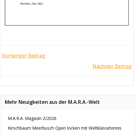
Post
Vorheriger Beitrag
Post
Nächster Beitrag
navigation
navigation
Mehr Neuigkeiten aus der M.A.R.A.-Welt
M.A.R.A. Magazin 2/2026
Kirschbaum Meerbusch Open locken mit Weltklassetennis