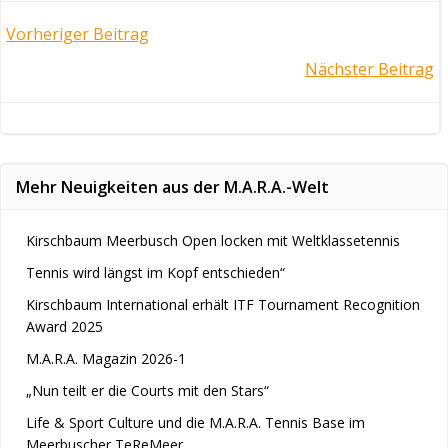
Post
Vorheriger Beitrag
Post
Nächster Beitrag
navigation
navigation
Mehr Neuigkeiten aus der M.A.R.A.-Welt
Kirschbaum Meerbusch Open locken mit Weltklassetennis
Tennis wird längst im Kopf entschieden“
Kirschbaum International erhält ITF Tournament Recognition
Award 2025
M.A.R.A. Magazin 2026-1
„Nun teilt er die Courts mit den Stars“
Life & Sport Culture und die M.A.R.A. Tennis Base im
Meerbuscher TeReMeer