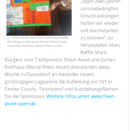
„Nach zwei Jahren
coronabedingten
Einschränkungen
hoffen wir wieder
voll durchstarten
zu können“, so
v.l.: Rhein Asset Open Veranstalter Marc Raffel,
Mark Bügers (Managing Partner Rhein Asset)
Veranstalter Marc
und Jochen Rotthaus (Beirat Rhein Asset)
Raffel. Mark
Bürgers vom Titelsponsor Rhein Asset und Jochen
Rotthaus (Beirat Rhein Asset) diskutierten diese
Woche in Düsseldorf an Hand des neuen,
großzügigen Lageplans die Aufteilung vor Ort in
Center-Courts, Tennisdorf und Ausstellungsflächen
für die Sponsoren.
Weitere Infos unter www.rhein-
asset-open.de