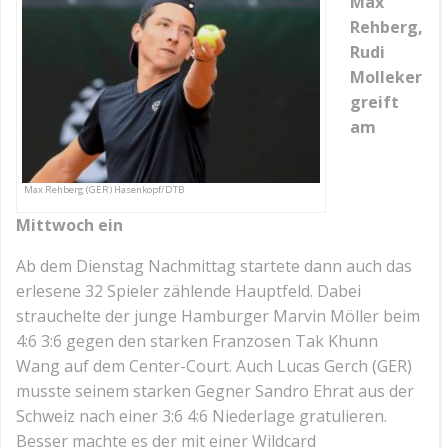
Max
Rehberg,
Rudi
Molleker
greift
am
Max Rehberg (GER) Hasenkopf/DTB
Mittwoch ein
Ab dem Dienstag Nachmittag startete dann auch das
erlesene 32 Spieler zählende Hauptfeld. Dabei
strauchelte der junge Hamburger Marvin Möller beim
4:6 3:6 gegen den starken Franzosen Tak Khunn
Wang auf dem Center-Court. Auch Lucas Gerch (GER)
musste seinem starken Gegner Sandro Ehrat aus der
Schweiz nach einer 3:6 4:6 Niederlage gratulieren.
Besser machte es der mit einer Wildcard