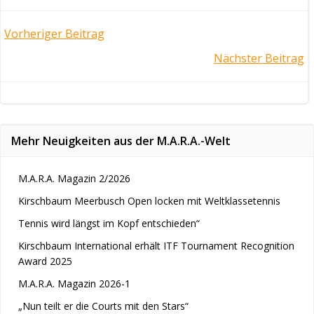
Post
Vorheriger Beitrag
Post
Nächster Beitrag
navigation
navigation
Mehr Neuigkeiten aus der M.A.R.A.-Welt
M.A.R.A. Magazin 2/2026
Kirschbaum Meerbusch Open locken mit Weltklassetennis
Tennis wird längst im Kopf entschieden“
Kirschbaum International erhält ITF Tournament Recognition
Award 2025
M.A.R.A. Magazin 2026-1
„Nun teilt er die Courts mit den Stars“