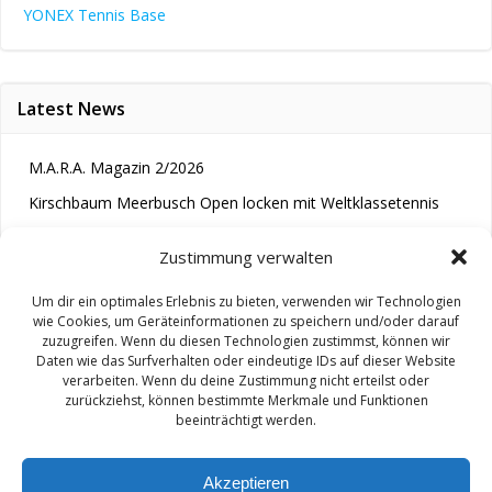
YONEX Tennis Base
Latest News
M.A.R.A. Magazin 2/2026
Kirschbaum Meerbusch Open locken mit Weltklassetennis
Tennis wird längst im Kopf entschieden“
Zustimmung verwalten
Um dir ein optimales Erlebnis zu bieten, verwenden wir Technologien
wie Cookies, um Geräteinformationen zu speichern und/oder darauf
zuzugreifen. Wenn du diesen Technologien zustimmst, können wir
Daten wie das Surfverhalten oder eindeutige IDs auf dieser Website
verarbeiten. Wenn du deine Zustimmung nicht erteilst oder
zurückziehst, können bestimmte Merkmale und Funktionen
© 2026 M.A.R.A.. Created for free using WordPress and
beeinträchtigt werden.
Colibri
Akzeptieren