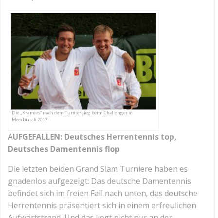
Die „Kramies“ nach dem Turniersieg beim Challenger in
Meerbusch 2017
A
UFGEFALLEN: Deutsches Herrentennis top,
Deutsches Damentennis flop
Die letzten beiden Grand Slam Turniere haben es
gnadenlos aufgezeigt: Das deutsche Damentennis
befindet sich im freien Fall nach unten, das deutsche
Herrentennis präsentiert sich in einem erfreulichen
Aufwärtstrend. Und das liegt nicht nur an der