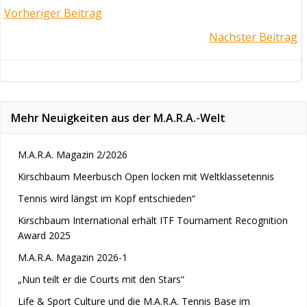
Post
Vorheriger Beitrag
Post
Nächster Beitrag
navigation
navigation
Mehr Neuigkeiten aus der M.A.R.A.-Welt
M.A.R.A. Magazin 2/2026
Kirschbaum Meerbusch Open locken mit Weltklassetennis
Tennis wird längst im Kopf entschieden“
Kirschbaum International erhält ITF Tournament Recognition
Award 2025
M.A.R.A. Magazin 2026-1
„Nun teilt er die Courts mit den Stars“
Life & Sport Culture und die M.A.R.A. Tennis Base im