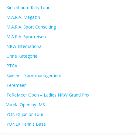
Kirschbaum Kids Tour
M.A.R.A. Magazin
M.A.R.A. Sport Consulting
M.A.R.A. Sportreisen
NRW International
Ohne Kategorie
PTCA
Spieler – Sportmanagement
Teremeer
TeReMeer Open – Ladies NRW Grand Prix
Varela Open by IMS
YONEX Junior Tour
YONEX Tennis Base