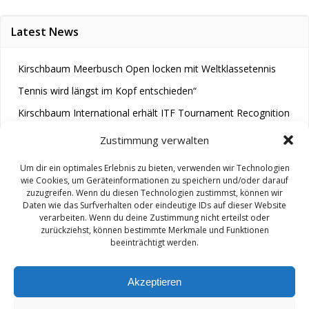
Latest News
Kirschbaum Meerbusch Open locken mit Weltklassetennis
Tennis wird längst im Kopf entschieden“
Kirschbaum International erhält ITF Tournament Recognition
Award 2025
Zustimmung verwalten
Um dir ein optimales Erlebnis zu bieten, verwenden wir Technologien
wie Cookies, um Geräteinformationen zu speichern und/oder darauf
zuzugreifen. Wenn du diesen Technologien zustimmst, können wir
Daten wie das Surfverhalten oder eindeutige IDs auf dieser Website
verarbeiten. Wenn du deine Zustimmung nicht erteilst oder
zurückziehst, können bestimmte Merkmale und Funktionen
© 2026 M.A.R.A.. Created for free using WordPress and
beeinträchtigt werden.
Colibri
Akzeptieren