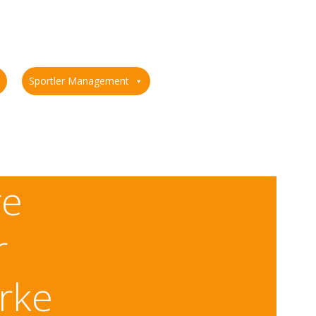
Sportler Management
re
r
rke