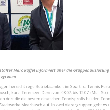
stalter Marc Raffel informiert über die Gruppenauslosung
rogramm
agen herrscht rege Betriebsamkeit im Sport- u. Tennis Reso
sch, kurz: Teremeer. Denn vom 08.07. bis 12.07. (Mi. – So.)
en dort die die besten deutschen Tennisprofis bei den Tenn
Stadtwerke Meerbusch auf. In zwei Vierergruppen geht es u