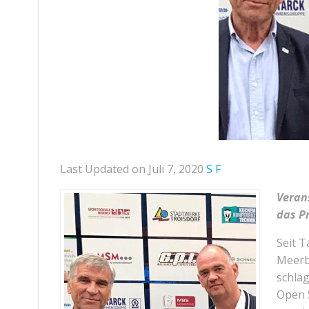
Last Updated on Juli 7, 2020
S F
Veran
das P
Seit T
Meerbu
schlag
Open 