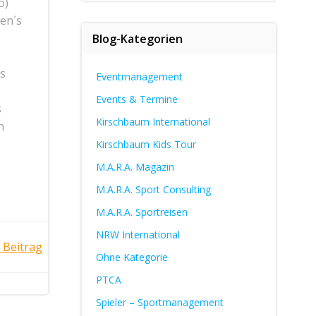
o)
en´s
Blog-Kategorien
ns
Eventmanagement
Events & Termine
s
Kirschbaum International
n
Kirschbaum Kids Tour
M.A.R.A. Magazin
M.A.R.A. Sport Consulting
M.A.R.A. Sportreisen
NRW International
 Beitrag
Ohne Kategorie
PTCA
Spieler – Sportmanagement