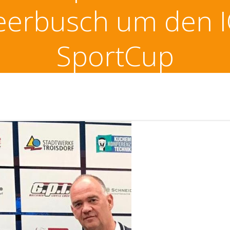
erbusch um den 
SportCup