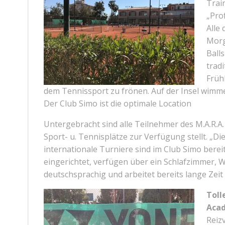
Trai
„Pro
Alle
Morg
Ball
trad
Früh
dem Tennissport zu frönen. Auf der Insel wimme
Der Club Simo ist die optimale Location
Untergebracht sind alle Teilnehmer des M.A.R.A
Sport- u. Tennisplätze zur Verfügung stellt. „Die
internationale Turniere sind im Club Simo bere
eingerichtet, verfügen über ein Schlafzimmer, 
deutschsprachig und arbeitet bereits lange Zei
Toll
Aca
Reiz