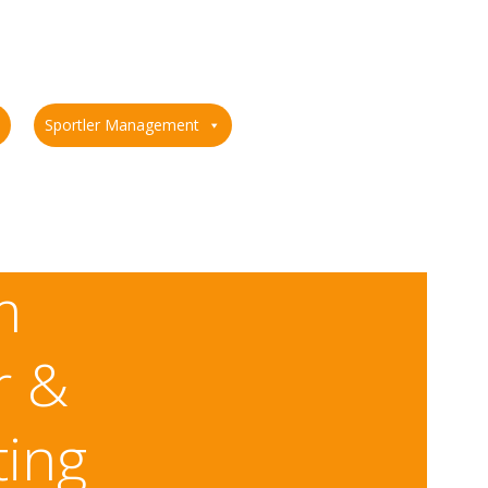
Sportler Management
m
r &
ting