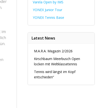
oder
Varela Open by IMS
n.
YONEX Junior Tour
YONEX Tennis Base
t im
lich
Latest News
ün.
M.A.R.A. Magazin 2/2026
Kirschbaum Meerbusch Open
en
locken mit Weltklassetennis
Tennis wird längst im Kopf
entschieden“