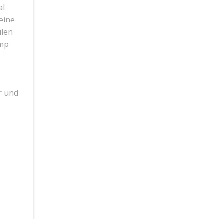
al
eine
ulen
amp
r und