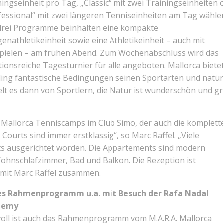
ningseinheit pro Tag, „Classic“ mit zwei Trainingseinheiten 
fessional“ mit zwei längeren Tenniseinheiten am Tag wähle
 drei Programme beinhalten eine kompakte
enathletikeinheit sowie eine Athletikeinheit – auch mit
spielen – am frühen Abend. Zum Wochenabschluss wird das
itionsreiche Tagesturnier für alle angeboten. Mallorca biete
ling fantastische Bedingungen seinen Sportarten und natür
lt es dann von Sportlern, die Natur ist wunderschön und gr
. Mallorca Tenniscamps im Club Simo, der auch die komplett
 Courts sind immer erstklassig“, so Marc Raffel. „Viele
its ausgerichtet worden. Die Appartements sind modern
Wohnschlafzimmer, Bad und Balkon. Die Rezeption ist
t mit Marc Raffel zusammen.
es Rahmenprogramm u.a. mit Besuch der Rafa Nadal
demy
voll ist auch das Rahmenprogramm vom M.A.R.A. Mallorca