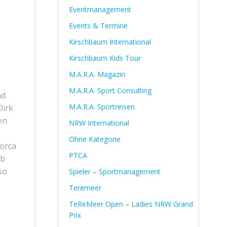
Eventmanagement
Events & Termine
Kirschbaum International
Kirschbaum Kids Tour
M.A.R.A. Magazin
M.A.R.A. Sport Consulting
nd
M.A.R.A. Sportreisen
Dirk
en
NRW International
Ohne Kategorie
lorca
PTCA
Ob
so
Spieler – Sportmanagement
Teremeer
TeReMeer Open – Ladies NRW Grand
Prix