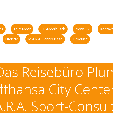
ps
TeReMeer
TB-Meerbusch
News
Kontakt
Lifeletix
M.A.R.A. Tennis Base
Ticketing
Das Reisebüro Plu
fthansa City Cente
.R.A. Sport-Consul