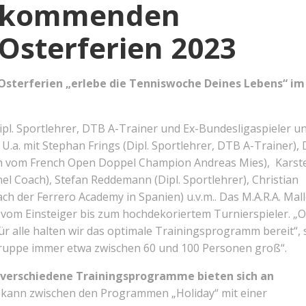
kommenden
Osterferien 2023
e Osterferien „erlebe die Tenniswoche Deines Lebens“ im
Dipl. Sportlehrer, DTB A-Trainer und Ex-Bundesligaspieler u
a. mit Stephan Frings (Dipl. Sportlehrer, DTB A-Trainer), 
ach vom French Open Doppel Champion Andreas Mies), Karst
nel Coach), Stefan Reddemann (Dipl. Sportlehrer), Christian
ch der Ferrero Academy in Spanien) u.v.m.. Das M.A.R.A. Mal
n vom Einsteiger bis zum hochdekoriertem Turnierspieler. „
ür alle halten wir das optimale Trainingsprogramm bereit“, 
egruppe immer etwa zwischen 60 und 100 Personen groß“.
 verschiedene Trainingsprogramme bieten sich an
kann zwischen den Programmen „Holiday“ mit einer