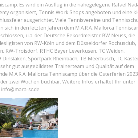
iscamp: Es wird ein Ausflug in die nahegelegene Rafael Nad
emy organisiert, Tennis Work Shops angeboten und eine kl
hlussfeier ausgerichtet. Viele Tennisvereine und Tennissch
n sich in den letzten Jahren dem M.A.R.A. Mallorca Tennisc
schlossen, u.a. der Deutsche Rekordmeister BW Neuss, die
esligisten von RW-Köln und dem Düsseldorfer Rochusclub,
n, RW-Troisdorf, RTHC Bayer Leverkusen, TC Weiden,
 Dinslaken, Sportpark Rheinbach, TB Meerbusch, TC Kaste
n sehr gut ausgebildetes Trainerteam und Qualität auf dem
nde M.A.R.A. Mallorca Tenniscamp über die Osterferien 2023
e oder zwei Wochen buchbar. Weitere Infos erhaltet Ihr unter
 info@mara-sc.de