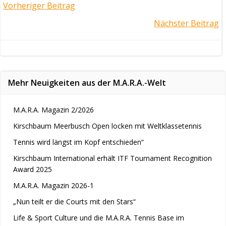
Post
Vorheriger Beitrag
Post
Nächster Beitrag
navigation
navigation
Mehr Neuigkeiten aus der M.A.R.A.-Welt
M.A.R.A. Magazin 2/2026
Kirschbaum Meerbusch Open locken mit Weltklassetennis
Tennis wird längst im Kopf entschieden“
Kirschbaum International erhält ITF Tournament Recognition
Award 2025
M.A.R.A. Magazin 2026-1
„Nun teilt er die Courts mit den Stars“
Life & Sport Culture und die M.A.R.A. Tennis Base im