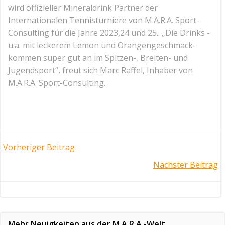
wird offizieller Mineraldrink Partner der
Internationalen Tennisturniere von M.A.R.A. Sport-
Consulting für die Jahre 2023,24 und 25.. „Die Drinks -
u.a. mit leckerem Lemon und Orangengeschmack-
kommen super gut an im Spitzen-, Breiten- und
Jugendsport“, freut sich Marc Raffel, Inhaber von
M.A.R.A. Sport-Consulting.
Post
Vorheriger Beitrag
Post
Nächster Beitrag
navigation
navigation
Mehr Neuigkeiten aus der M.A.R.A.-Welt